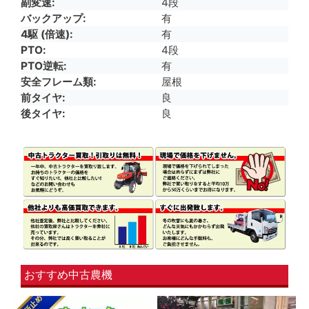
副変速
4段
バックアップ
有
4駆 (倍速)
有
PTO
4段
PTO逆転
有
安全フレーム類
屋根
前タイヤ
良
後タイヤ
良
おすすめ中古農機