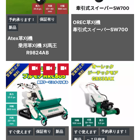
保証有り
予約承ります！
OREC
草刈機
新品
牽引式スイーパーSW700
Atex
草刈機
乗用草刈機 刈馬王
R9824AB
,
,
保証有り
新品
予約承ります！
すぐ使えます
すぐ使えます
新品
～７日発送