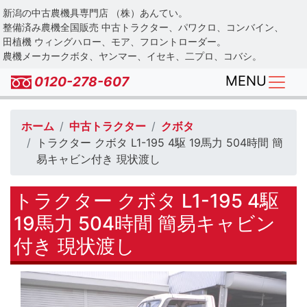
Skip
新潟の中古農機具専門店 （株）あんてい。
to
整備済み農機全国販売 中古トラクター、パワクロ、コンバイン、
main
田植機 ウィングハロー、モア、フロントローダー。
農機メーカークボタ、ヤンマー、イセキ、二プロ、コバシ。
content
MENU
0120-278-607
ホーム
中古トラクター
クボタ
トラクター クボタ L1-195 4駆 19馬力 504時間 簡
易キャビン付き 現状渡し
トラクター クボタ L1-195 4駆
19馬力 504時間 簡易キャビン
付き 現状渡し