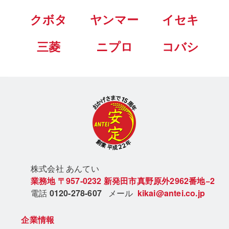
クボタ
ヤンマー
イセキ
三菱
ニプロ
コバシ
株式会社 あん
てい
業務地
〒957-0232
新発田市真野原外2962番地−2
電話
0120-278-607
メール
kikai@antei.co.jp
企業情報