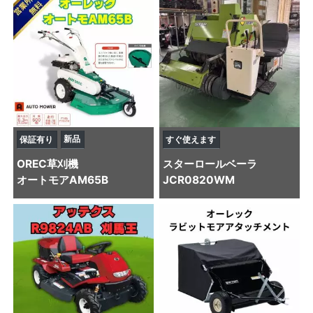
新品
保証有り
すぐ使えます
OREC
草刈機
スター
ロールベーラ
オートモアAM65B
JCR0820WM