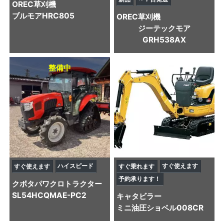
OREC
草刈機
ブルモアHRC805
OREC
草刈機
ジーテックモア
GRH538AX
整備中
ハイスピード
すぐ使えます
すぐ使えます
すぐ乗れます
予約承ります！
クボタ
パワクロトラクター
SL54HCQMAE-PC2
キャタビラー
ミニ油圧ショベル
008CR