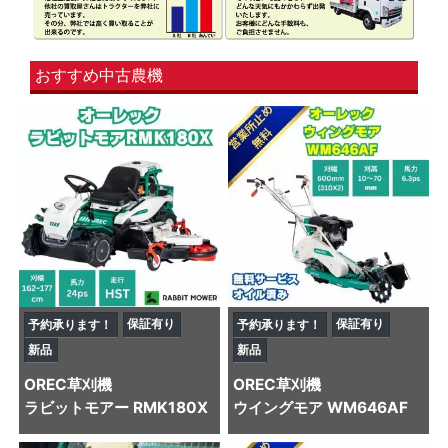
おすすめ中古農機
保証有り
保証有り
予約承ります！
予約承ります！
新品
新品
OREC
草刈機
OREC
草刈機
ラビットモアー RMK180X
ウイングモア WM646AF