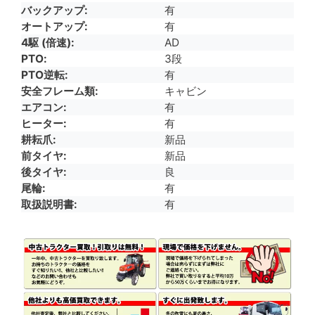
バックアップ
有
オートアップ
有
4駆 (倍速)
AD
PTO
3段
PTO逆転
有
安全フレーム類
キャビン
エアコン
有
ヒーター
有
耕耘爪
新品
前タイヤ
新品
後タイヤ
良
尾輪
有
取扱説明書
有