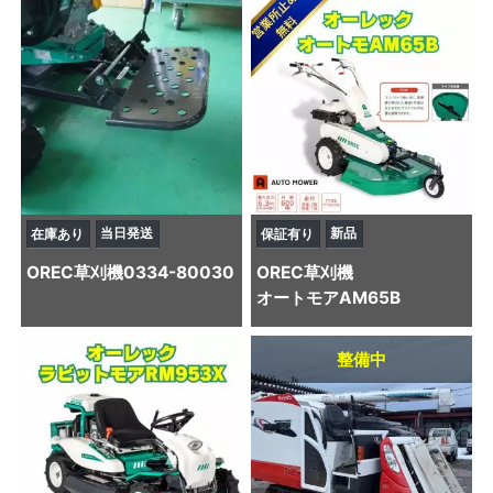
当日発送
新品
在庫あり
保証有り
OREC
草刈機
0334-80030
OREC
草刈機
オートモアAM65B
整備中