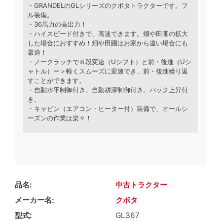
・GRANDELのGLシリーズのクボタトラクターです。フ
ル装備。
・36馬力の高出力！
・ハイスピード付きで、高速できます。畑や田圃の拡大
した場合におすすめ！畑や田圃はお家から遠い場合にも
最適！
・ノークラッチで８段変速（Uシフト）と前・後進（Uシ
ャトル）ー＞軽くスムーズに変速でき、前・後進繰り返
すことができます。
・自動水平制御付き。自動耕深制御付き。バック上昇付
き。
・キャビン（エアコン・ヒーター付）装備で、オールシ
ーズンの作業は楽々！
品名
中古トラクター
メーカー名
クボタ
型式
GL367