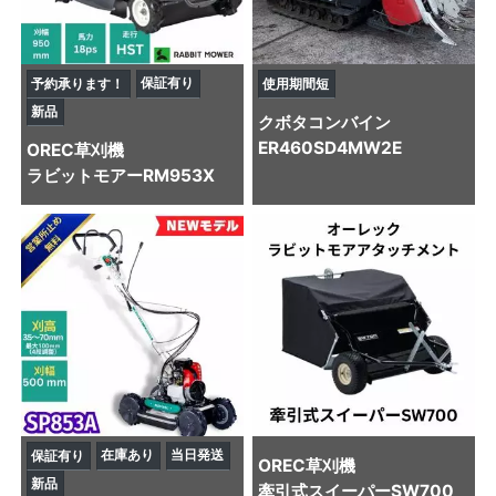
保証有り
予約承ります！
使用期間短
新品
クボタ
コンバイン
ER460SD4MW2E
OREC
草刈機
ラビットモアーRM953X
在庫あり
当日発送
保証有り
OREC
草刈機
新品
牽引式スイーパーSW700