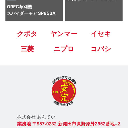
OREC
草刈機
スパイダーモア SP853A
クボタ
ヤンマー
イセキ
三菱
ニプロ
コバシ
株式会社 あん
てい
業務地
〒957-0232
新発田市真野原外2962番地−2