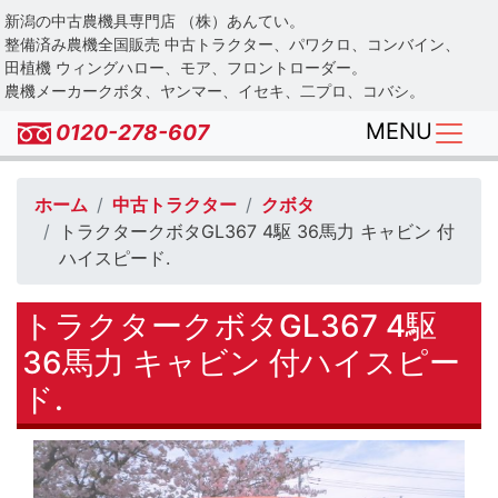
Skip
新潟の中古農機具専門店 （株）あんてい。
to
整備済み農機全国販売 中古トラクター、パワクロ、コンバイン、
main
田植機 ウィングハロー、モア、フロントローダー。
農機メーカークボタ、ヤンマー、イセキ、二プロ、コバシ。
content
MENU
0120-278-607
ホーム
中古トラクター
クボタ
トラクタークボタGL367 4駆 36馬力 キャビン 付
ハイスピード.
トラクタークボタGL367 4駆
36馬力 キャビン 付ハイスピー
ド.