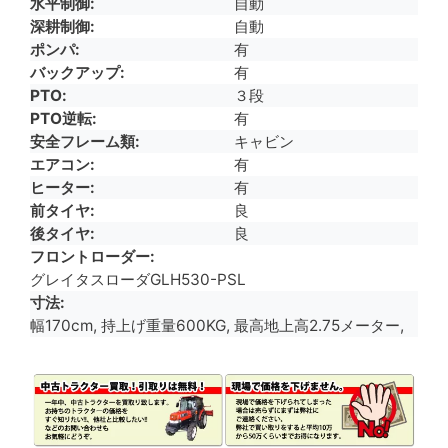
水平制御
自動
深耕制御
自動
ポンパ
有
バックアップ
有
PTO
３段
PTO逆転
有
安全フレーム類
キャビン
エアコン
有
ヒーター
有
前タイヤ
良
後タイヤ
良
フロントローダー
グレイタスローダGLH530-PSL
寸法
幅170cm, 持上げ重量600KG, 最高地上高2.75メーター,