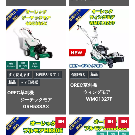
予約承ります！
新品
すぐ使えます
保証有り
新品
～７日発送
OREC
草刈機
ウィングモア
OREC
草刈機
WMC1327F
ジーテックモア
GRH538AX
,