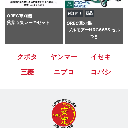
新品
保証有り
OREC
草刈機
落葉収集レーキセット
OREC
草刈機
ブルモアーHRC665S セル
つき
クボタ
ヤンマー
イセキ
三菱
ニプロ
コバシ