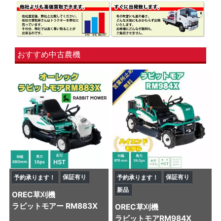
おすすめ中古農機
保証有り
保証有り
予約承ります！
予約承ります！
新品
OREC
草刈機
ラビットモアー RM883X
OREC
草刈機
ラビットモアRM984X