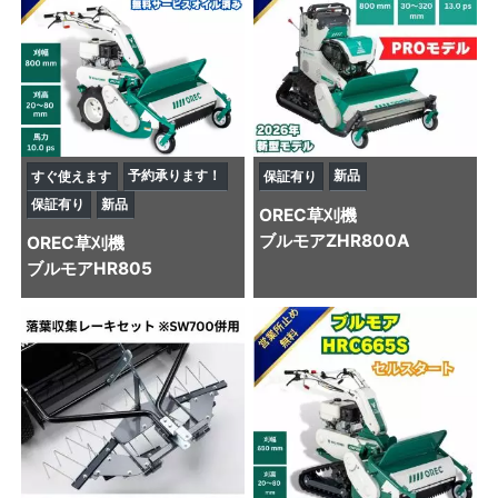
予約承ります！
新品
すぐ使えます
保証有り
保証有り
新品
OREC
草刈機
ブルモアZHR800A
OREC
草刈機
ブルモアHR805