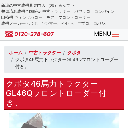
Skip
新潟の中古農機具専門店 （株）あんてい。
to
整備済み農機全国販売 中古トラクター、パワクロ、コンバイン、
main
田植機 ウィングハロー、モア、フロントローダー。
農機メーカークボタ、ヤンマー、イセキ、二プロ、コバシ。
content
MENU
0120-278-607
ホーム
中古トラクター
クボタ
クボタ46馬力トラクターGL46Qフロントローダー
付き。
クボタ46馬力トラクター
GL46Qフロントローダー付
き。