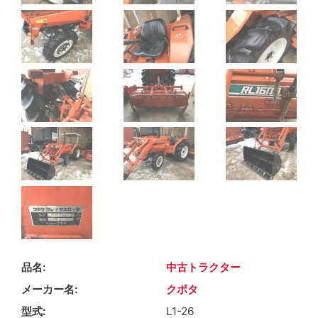
品名
中古トラクター
メーカー名
クボタ
型式
L1-26