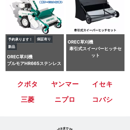
保証有り
予約承ります！
OREC
草刈機
新品
牽引式スイーパーヒッチセ
ット
OREC
草刈機
ブルモアHR665ステンレス
クボタ
ヤンマー
イセキ
三菱
ニプロ
コバシ