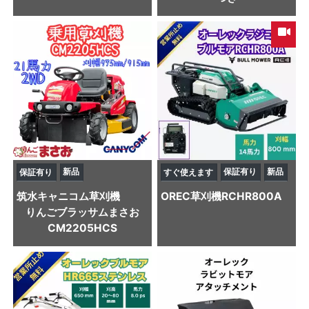
新品
保証有り
新品
保証有り
すぐ使えます
筑水キャニコム
草刈機
OREC
草刈機
RCHR800A
りんごブラッサムまさお
CM2205HCS