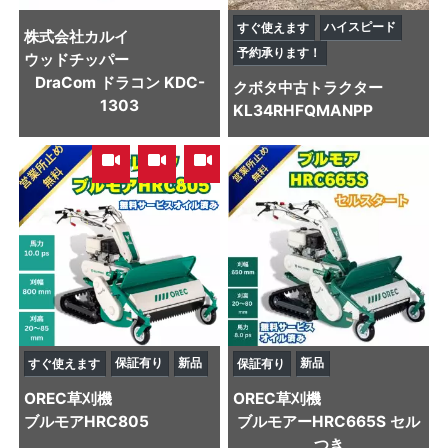
ハイスピード
すぐ使えます
株式会社カルイ
予約承ります！
ウッドチッパー
DraCom ドラコン KDC-
クボタ
中古トラクター
1303
KL34RHFQMANPP
,
,
保証有り
新品
新品
すぐ使えます
保証有り
OREC
草刈機
OREC
草刈機
ブルモアHRC805
ブルモアーHRC665S セル
つき