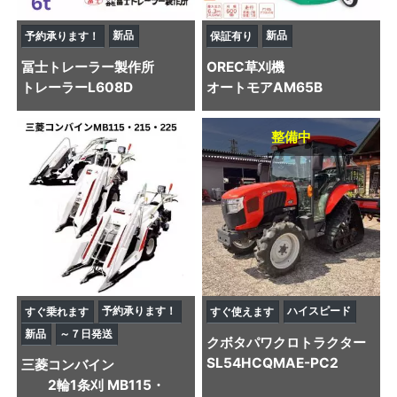
新品
新品
予約承ります！
保証有り
冨士トレーラー製作所
OREC
草刈機
トレーラー
L608D
オートモアAM65B
整備中
予約承ります！
ハイスピード
すぐ乗れます
すぐ使えます
新品
～７日発送
クボタ
パワクロトラクター
SL54HCQMAE-PC2
三菱
コンバイン
2輪1条刈 MB115・