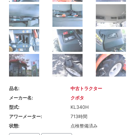
品名
中古トラクター
メーカー名
クボタ
型式
KL340H
アワーメーター
713時間
状態
点検整備済み