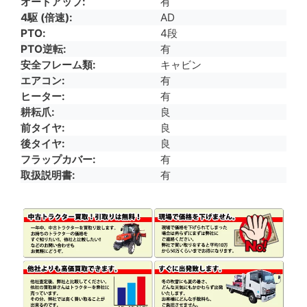
オートアップ
有
4駆 (倍速)
AD
PTO
4段
PTO逆転
有
安全フレーム類
キャビン
エアコン
有
ヒーター
有
耕耘爪
良
前タイヤ
良
後タイヤ
良
フラップカバー
有
取扱説明書
有