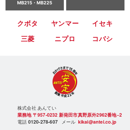
MB215・MB225
クボタ
ヤンマー
イセキ
三菱
ニプロ
コバシ
株式会社 あん
てい
業務地
〒957-0232
新発田市真野原外2962番地−2
電話
0120-278-607
メール
kikai@antei.co.jp