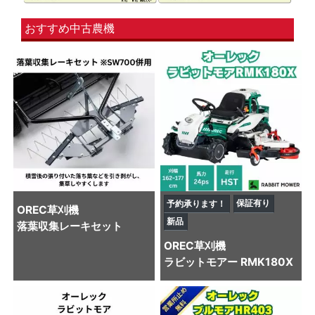
おすすめ中古農機
保証有り
予約承ります！
OREC
草刈機
新品
落葉収集レーキセット
OREC
草刈機
ラビットモアー RMK180X