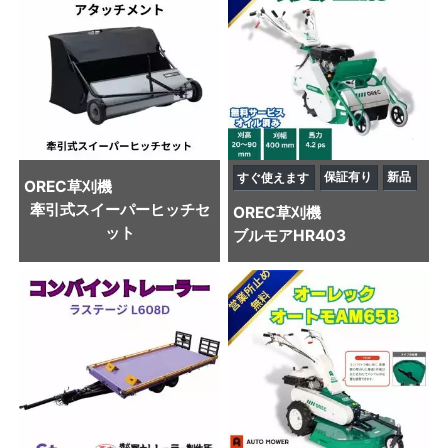
保証有り
新品
すぐ使えます
OREC
草刈機
牽引式スイーパーヒッチセ
OREC
草刈機
ット
ブルモアHR403