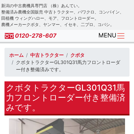
Skip
新潟の中古農機具専門店 （株）あんてい。
to
整備済み農機全国販売 中古トラクター、パワクロ、コンバイン、
main
田植機 ウィングハロー、モア、フロントローダー。
農機メーカークボタ、ヤンマー、イセキ、二プロ、コバシ。
content
MENU
0120-278-607
ホーム
中古トラクター
クボタ
クボタトラクターGL301Q31馬力フロントローダ
ー付き整備済みです。
クボタトラクターGL301Q31馬
力フロントローダー付き整備済
みです。