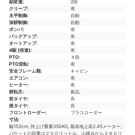
副変速
2段
クリープ
有
水平制御
自動
深耕制御
自動
ポンパ
有
バックアップ
有
オートアップ
有
4駆 (倍速)
有
PTO
４段
PTO逆転
有
安全フレーム類
キャビン
エアコン
有
ヒーター
有
耕耘爪
新品
前タイヤ
良
後タイヤ
良
フロントローダー
プラスローダー
寸法
幅153cm, 持上げ重量350KG, 最高地上高2.45メーター,
バケットの容量は２００リットル、山積みなら２６０リ