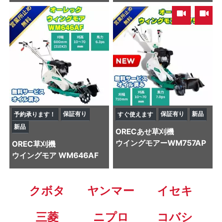
,
保証有り
保証有り
新品
予約承ります！
すぐ使えます
新品
OREC
あせ草刈機
ウイングモアーWM757AP
OREC
草刈機
ウイングモア WM646AF
クボタ
ヤンマー
イセキ
三菱
ニプロ
コバシ