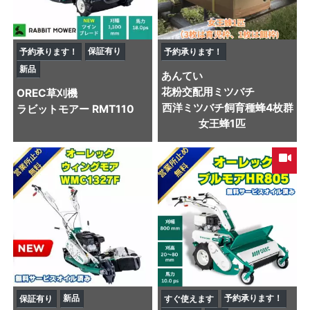
保証有り
予約承ります！
予約承ります！
新品
あんてい
花粉交配用ミツバチ
OREC
草刈機
西洋ミツバチ飼育種蜂4枚群
ラビットモアー RMT110
女王蜂1匹
新品
予約承ります！
保証有り
すぐ使えます