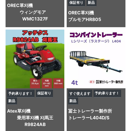
保証有り
新品
OREC
草刈機
ウィングモア
OREC
草刈機
WMC1327F
ブルモアHR805
保証有り
予約承ります！
予約承ります！
すぐ使えます
新品
新品
Atex
草刈機
冨士トレーラー製作所
乗用草刈機 刈馬王
トレーラー
L404D/S
R9824AB