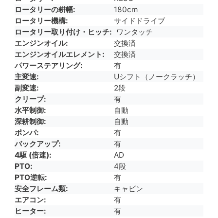
ロータリーの耕幅
180cm
ロータリー機構
サイドドライブ
ロータリー取り付け・ヒッチ
ワンタッチ
エンジンオイル
交換済
エンジンオイルエレメント
交換済
パワーステアリング
有
主変速
Uシフト（ノークラッチ）
副変速
2段
クリープ
有
水平制御
自動
深耕制御
自動
ポンパ
有
バックアップ
有
4駆 (倍速)
AD
PTO
4段
PTO逆転
有
安全フレーム類
キャビン
エアコン
有
ヒーター
有