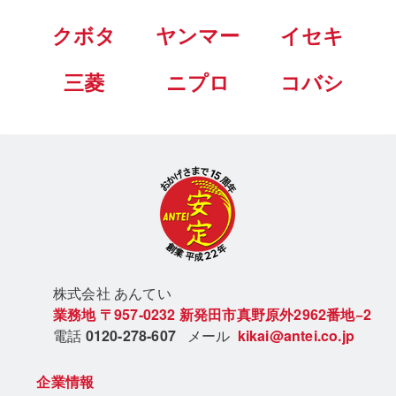
クボタ
ヤンマー
イセキ
三菱
ニプロ
コバシ
株式会社 あん
てい
業務地
〒957-0232
新発田市真野原外2962番地−2
電話
0120-278-607
メール
kikai@antei.co.jp
企業情報