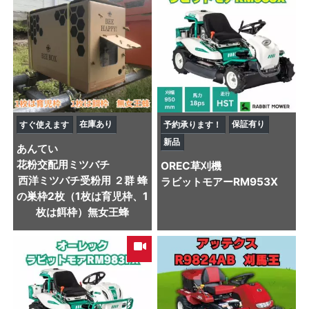
在庫あり
保証有り
すぐ使えます
予約承ります！
新品
あんてい
花粉交配用ミツバチ
OREC
草刈機
西洋ミツバチ受粉用 ２群 蜂
ラビットモアーRM953X
の巣枠2枚（1枚は育児枠、1
枚は餌枠）無女王蜂