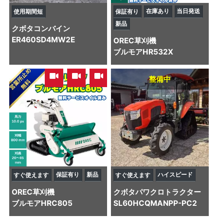
在庫あり
当日発送
使用期間短
保証有り
新品
クボタ
コンバイン
ER460SD4MW2E
OREC
草刈機
ブルモアHR532X
,
,
整備中
保証有り
新品
ハイスピード
すぐ使えます
すぐ使えます
OREC
草刈機
クボタ
パワクロトラクター
ブルモアHRC805
SL60HCQMANPP-PC2