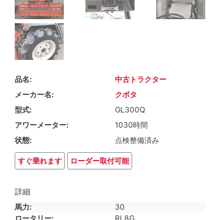
品名
中古トラクター
メーカー名
クボタ
型式
GL300Q
アワーメーター
1030時間
状態
点検整備済み
すぐ乗れます
ローダー取付可能
詳細
馬力
30
ロータリー
RL8G