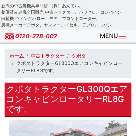
Skip
新潟の中古農機具専門店 （株）あんてい。
to
整備済み農機全国販売 中古トラクター、パワクロ、コンバイン、
main
田植機 ウィングハロー、モア、フロントローダー。
農機メーカークボタ、ヤンマー、イセキ、二プロ、コバシ。
content
MENU
0120-278-607
ホーム
中古トラクター
クボタ
クボタトラクターGL300Qエアコンキャビンロー
タリーRL8Gです。
クボタトラクターGL300Qエア
コンキャビンロータリーRL8G
です。