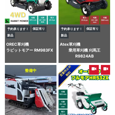
保証有り
保証有り
予約承ります！
予約承ります！
新品
新品
OREC
草刈機
Atex
草刈機
ラビットモアー RM983FX
乗用草刈機 刈馬王
R9824AB
,
整備中