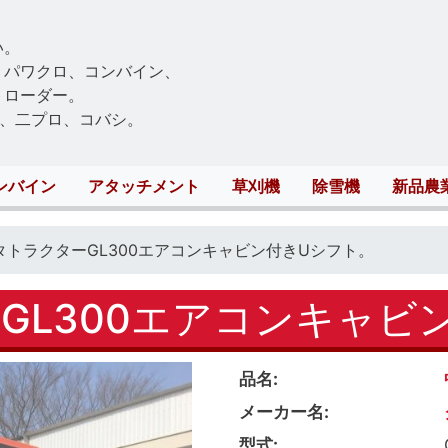
Skip
to
い。
main
、パワクロ、コンバイン、
content
トローダー。
、二プロ、コバシ。
ンバイン
アタッチメント
草刈機
除雪機
新品農
タトラクターGL300エアコンキャビン付きUシフト。
GL300エアコンキャビ
品名
メーカー名
型式