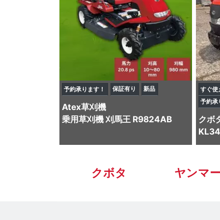
保証有り
新品
予約承ります！
すぐ使
予約承
Atex
草刈機
乗用草刈機 刈馬王 R9824AB
クボ
KL3
クボタ
ヤンマ