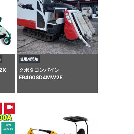
品
使用期間短
2X
クボタ
コンバイン
ER460SD4MW2E
,