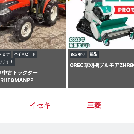
ハイスピード
新品
えます
保証有り
ります！
OREC
草刈機
ブルモアZHR8
タ
中古トラクター
4RHFQMANPP
ー
イセキ
三菱