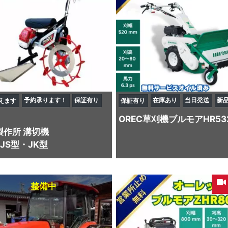
予約承ります！
保証有り
在庫あり
当日発送
新
えます
保証有り
OREC
草刈機
ブルモアHR53
製作所
溝切機
1 JS型・JK型
整備中