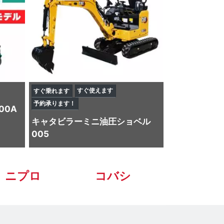
すぐ使えます
すぐ乗れます
予約承ります！
00A
キャタビラー
ミニ油圧ショベル
005
ニプロ
コバシ