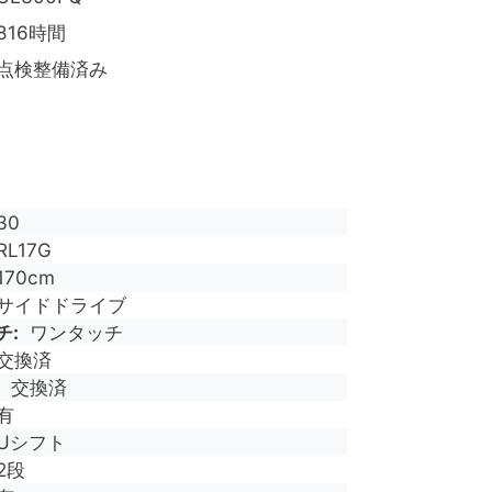
816時間
点検整備済み
30
RL17G
170cm
サイドドライブ
チ
ワンタッチ
交換済
交換済
有
Uシフト
2段