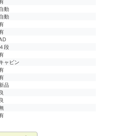
有
自動
自動
有
有
AD
４段
有
キャビン
有
有
新品
良
良
無
有