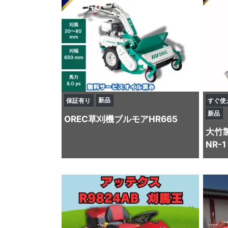
新品
保証有り
すぐ使
新品
OREC
草刈機
ブルモアHR665
大竹
NR-