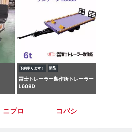
新品
予約承ります！
冨士トレーラー製作所
トレーラー
L608D
ニプロ
コバシ