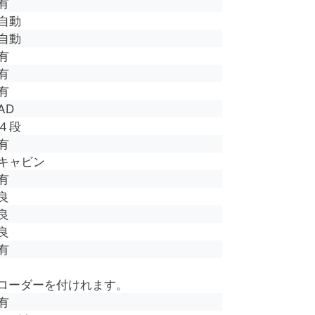
有
自動
自動
有
有
有
AD
４段
有
キャビン
有
良
良
良
有
ローダーを付けれます。
有