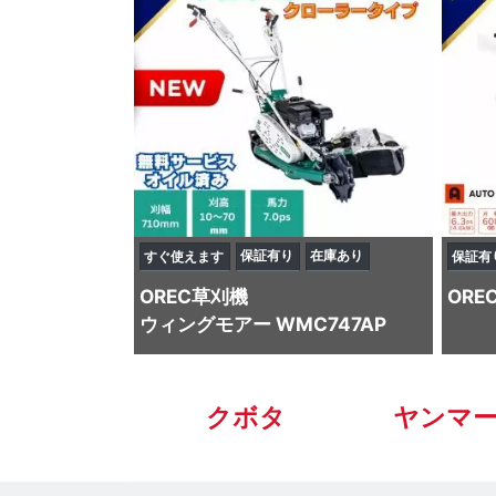
保証有り
在庫あり
すぐ使えます
保証有
OREC
草刈機
ORE
ウィングモアー WMC747AP
クボタ
ヤンマ