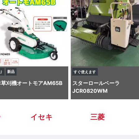
新品
り
すぐ使えます
C
草刈機
オートモアAM65B
スター
ロールベーラ
JCR0820WM
ー
イセキ
三菱