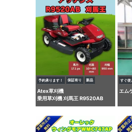
保証有り
新品
予約承ります！
すぐ使
Atex
草刈機
エム
乗用草刈機 刈馬王 R9520AB