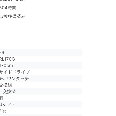
804時間
点検整備済み
29
RL170G
170cm
サイドドライブ
チ
ワンタッチ
交換済
交換済
有
Uシフト
2段