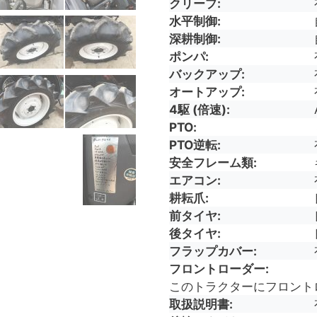
クリープ
水平制御
深耕制御
ポンパ
バックアップ
オートアップ
4駆 (倍速)
PTO
PTO逆転
安全フレーム類
エアコン
耕耘爪
前タイヤ
後タイヤ
フラップカバー
フロントローダー
このトラクターにフロント
取扱説明書