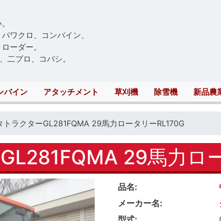
Skip
to
い。
main
、パワクロ、コンバイン、
content
トローダー。
、二プロ、コバシ。
ンバイン
アタッチメント
草刈機
除雪機
新品農
トラクターGL281FQMA 29馬力ロータリーRL170G
281FQMA 29馬力ロー
品名
メーカー名
型式