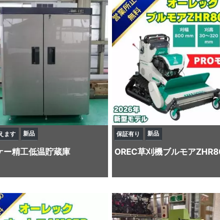
新品
新品
えます
保証有り
ケー精工
低温貯蔵庫
OREC
草刈機
ブルモアZHR8