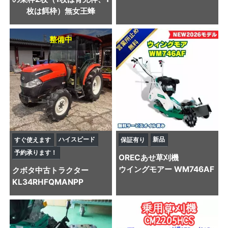
枚は餌枠）無女王蜂
整備中
ハイスピード
新品
すぐ使えます
保証有り
予約承ります！
OREC
あせ草刈機
ウイングモアー WM746AF
クボタ
中古トラクター
KL34RHFQMANPP