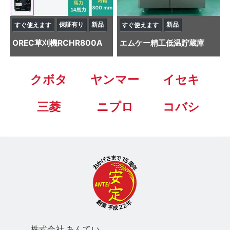
保証有り
新品
新品
すぐ使えます
すぐ使えます
OREC
草刈機
RCHR800A
エムケー精工
低温貯蔵庫
クボタ
ヤンマー
イセキ
三菱
ニプロ
コバシ
株式会社 あん
てい