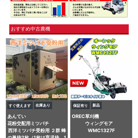
おすすめ中古農機
在庫あり
新品
すぐ使えます
保証有り
あんてい
OREC
草刈機
花粉交配用ミツバチ
ウィングモア
西洋ミツバチ受粉用 ２群 蜂
WMC1327F
の巣枠2枚（1枚は育児枠、1