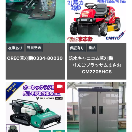
当日発送
新品
在庫あり
保証有り
OREC
草刈機
0334-80030
筑水キャニコム
草刈機
りんごブラッサムまさお
CM2205HCS