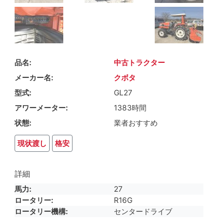
品名
中古トラクター
メーカー名
クボタ
型式
GL27
アワーメーター
1383時間
状態
業者おすすめ
現状渡し
格安
詳細
馬力
27
ロータリー
R16G
ロータリー機構
センタードライブ