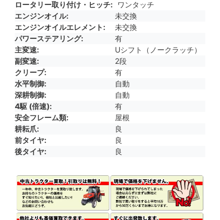
ロータリー取り付け・ヒッチ
ワンタッチ
エンジンオイル
未交換
エンジンオイルエレメント
未交換
パワーステアリング
有
主変速
Uシフト（ノークラッチ）
副変速
2段
クリープ
有
水平制御
自動
深耕制御
自動
4駆 (倍速)
有
安全フレーム類
屋根
耕耘爪
良
前タイヤ
良
後タイヤ
良