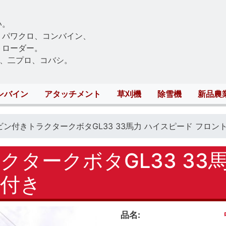
Skip
to
い。
main
、パワクロ、コンバイン、
content
トローダー。
、二プロ、コバシ。
ンバイン
アタッチメント
草刈機
除雪機
新品農
ビン付きトラクタークボタGL33 33馬力 ハイスピード フロン
タークボタGL33 33
付き
品名