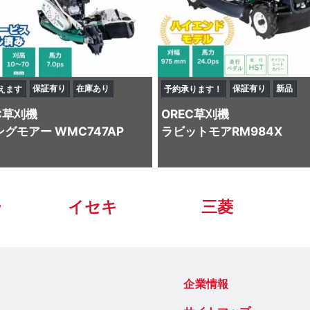
保証有り
在庫あり
保証有り
新品
えます
予約承ります！
C
草刈機
OREC
草刈機
グモアー WMC747AP
ラビットモアRM984X
ー
イセキ
三菱
企業情報