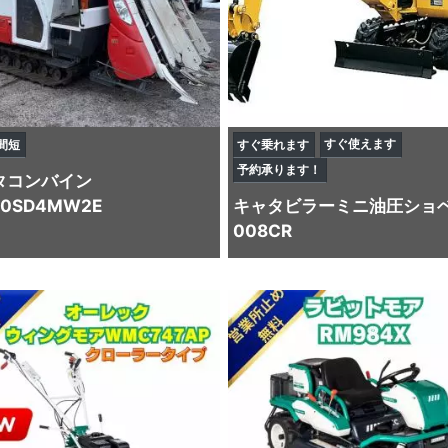
すぐ使えます
間短
すぐ乗れます
予約承ります！
タ
コンバイン
60SD4MW2E
キャタビラー
ミニ油圧ショ
008CR