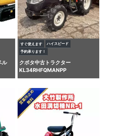
ハイスピード
すぐ使えます
予約承ります！
ベル
クボタ
中古トラクター
KL34RHFQMANPP