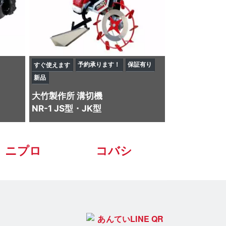
予約承ります！
保証有り
すぐ使えます
新品
大竹製作所
溝切機
NR-1 JS型・JK型
ニプロ
コバシ