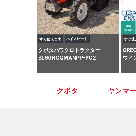
ハイスピード
すぐ使えます
すぐ使
クボタ
パワクロトラクター
ORE
SL60HCQMANPP-PC2
ウィン
クボタ
ヤンマ