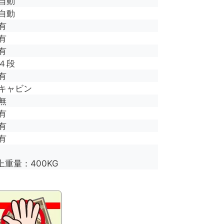
自動
自動
有
有
有
４段
有
キャビン
無
有
有
有
上重量：400KG