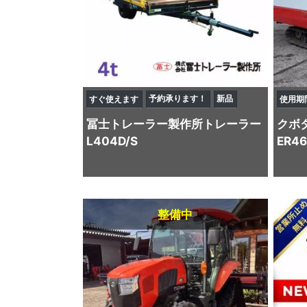
予約承ります！
新品
すぐ使えます
使用期
冨士トレーラー製作所
トレーラー
クボ
L404D/S
ER4
整備中