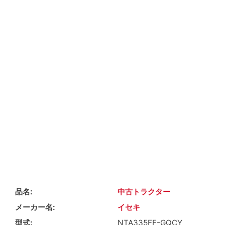
品名
中古トラクター
メーカー名
イセキ
型式
NTA335FF-GQCY