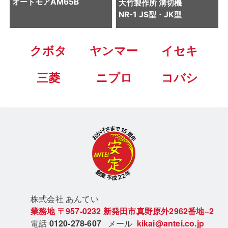
オートモアAM65B
大竹製作所
溝切機
NR-1 JS型・JK型
クボタ
ヤンマー
イセキ
三菱
ニプロ
コバシ
株式会社 あん
てい
業務地
〒957-0232
新発田市真野原外2962番地−2
電話
0120-278-607
メール
kikai@antei.co.jp