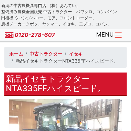
Skip
新潟の中古農機具専門店 （株）あんてい。
to
整備済み農機全国販売 中古トラクター、パワクロ、コンバイン、
main
田植機 ウィングハロー、モア、フロントローダー。
農機メーカークボタ、ヤンマー、イセキ、二プロ、コバシ。
content
MENU
0120-278-607
ホーム
中古トラクター
イセキ
新品イセキトラクターNTA335FFハイスピード。
新品イセキトラクター
NTA335FFハイスピード。