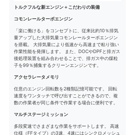
トルクフルな新エンジン＋こだわりの装備
コモンレールターボエンジン
「楽に働ける」をコンセプトに、従来比約10％排気
量アップした大排気量コモンレールターボエンジン
を搭載。 大排気量により低速から高速まで粘り強い
作業性能を発揮します。 また、DOCやDPFと排ガス
後処理装置を組み合わせることで、排ガス中の煤粒
子を99％捕集するクリーンエンジンです。
アクセラレータメモリ
任意のエンジン回転数を2種類記憶可能です。 回転
速度をワンタッチで呼び出すことができるので、複
数の作業者が同じ条件で作業する場合に便利です。
マルチステージミッション
多段変速でさまざまな作業をサポートします。 高速
仕様（FFタイプ）の3速、4速にはシンクロメッシュ