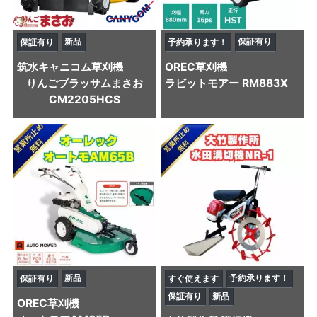
新品
保証有り
保証有り
予約承ります！
筑水キャニコム
草刈機
OREC
草刈機
りんごブラッサムまさお
ラビットモアー RM883X
CM2205HCS
新品
予約承ります！
保証有り
すぐ使えます
保証有り
新品
OREC
草刈機