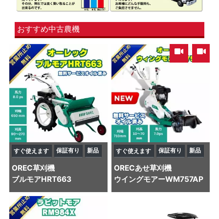
おすすめ中古農機
,
保証有り
新品
保証有り
新品
すぐ使えます
すぐ使えます
OREC
草刈機
OREC
あせ草刈機
ブルモアHRT663
ウイングモアーWM757AP