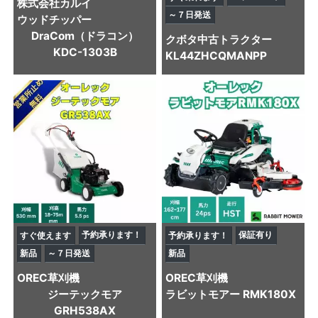
株式会社カルイ
～７日発送
ウッドチッパー
DraCom（ドラコン）
クボタ
中古トラクター
KDC-1303B
KL44ZHCQMANPP
予約承ります！
保証有り
すぐ使えます
予約承ります！
新品
～７日発送
新品
OREC
草刈機
OREC
草刈機
ジーテックモア
ラビットモアー RMK180X
GRH538AX