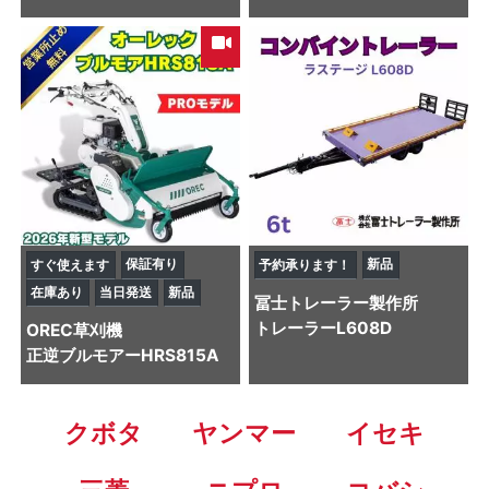
保証有り
新品
すぐ使えます
予約承ります！
在庫あり
当日発送
新品
冨士トレーラー製作所
トレーラー
L608D
OREC
草刈機
正逆ブルモアーHRS815A
クボタ
ヤンマー
イセキ