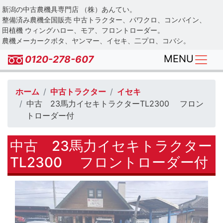
Skip
新潟の中古農機具専門店 （株）あんてい。
to
整備済み農機全国販売 中古トラクター、パワクロ、コンバイン、
main
田植機 ウィングハロー、モア、フロントローダー。
農機メーカークボタ、ヤンマー、イセキ、二プロ、コバシ。
content
MENU
0120-278-607
ホーム
中古トラクター
イセキ
中古 23馬力イセキトラクターTL2300 フロン
トローダー付
中古 23馬力イセキトラクター
TL2300 フロントローダー付