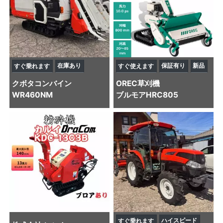
在庫あり
保証有り
新品
すぐ乗れます
すぐ使えます
クボタ
コンバイン
OREC
草刈機
WR460NM
ブルモアHRC805
ハイスピード
すぐ乗れます