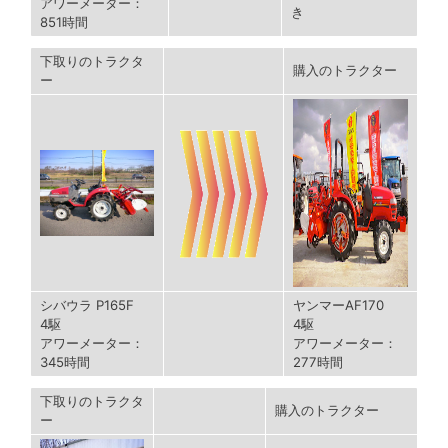
アワーメーター：
き
851時間
下取りのトラクタ
購入のトラクター
ー
シバウラ P165F
ヤンマーAF170
4駆
4駆
アワーメーター：
アワーメーター：
345時間
277時間
下取りのトラクタ
購入のトラクター
ー