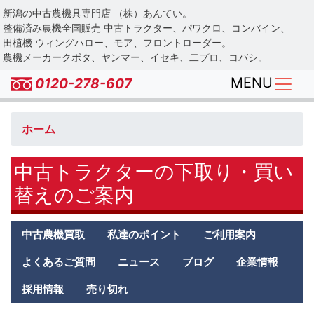
Skip
新潟の中古農機具専門店 （株）あんてい。
to
整備済み農機全国販売 中古トラクター、パワクロ、コンバイン、
main
田植機 ウィングハロー、モア、フロントローダー。
農機メーカークボタ、ヤンマー、イセキ、二プロ、コバシ。
content
MENU
0120-278-607
ホーム
中古トラクターの下取り・買い
替えのご案内
Antei
中古農機買取
私達のポイント
ご利用案内
second
menu
よくあるご質問
ニュース
ブログ
企業情報
採用情報
売り切れ