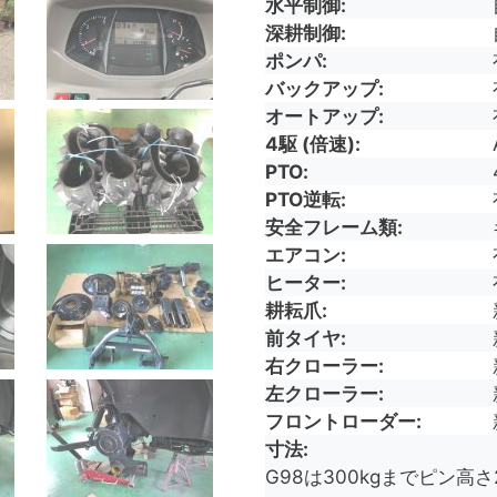
水平制御
深耕制御
ポンパ
バックアップ
オートアップ
4駆 (倍速)
PTO
PTO逆転
安全フレーム類
エアコン
ヒーター
耕耘爪
前タイヤ
右クローラー
左クローラー
フロントローダー
寸法
G98は300kgまでピン高さ2