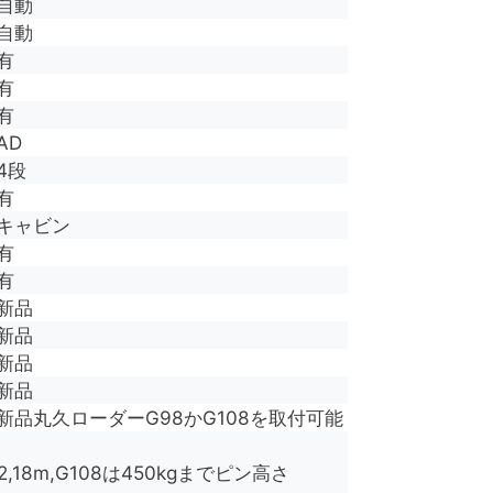
自動
自動
有
有
有
AD
4段
有
キャビン
有
有
新品
新品
新品
新品
新品丸久ローダーG98かG108を取付可能
,18m,G108は450kgまでピン高さ