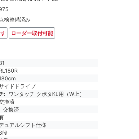
975
点検整備済み
ます
ローダー取付可能
31
RL180R
180cm
サイドドライブ
チ
ワンタッチ クボタKL用（W上）
交換済
交換済
有
デュアルシフト仕様
3段