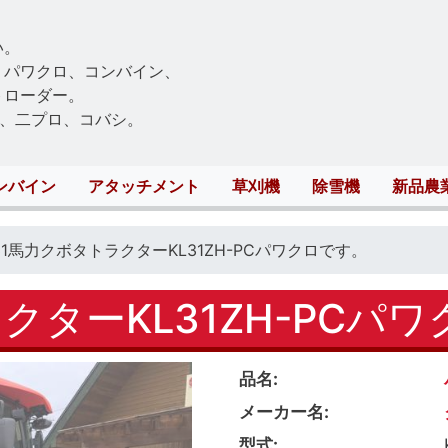
Skip
to
い。
main
、パワクロ、コンバイン、
content
トローダー。
、二プロ、コバシ。
ンバイン
アタッチメント
草刈機
除雪機
新品農
31馬力クボタトラクターKL31ZH-PCパワクロです。
クターKL31ZH-PCパ
品名
メーカー名
型式