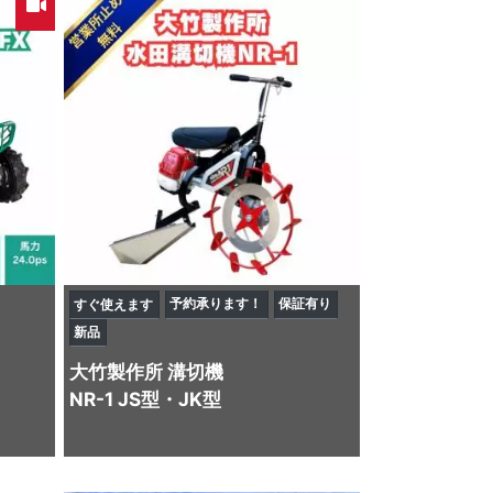
予約承ります！
保証有り
すぐ使えます
新品
大竹製作所
溝切機
NR-1 JS型・JK型