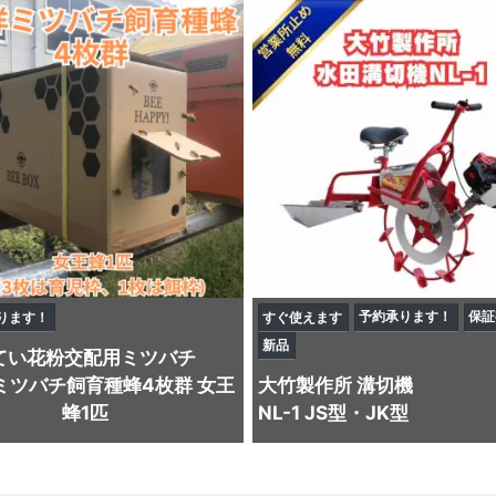
予約承ります！
保証
ります！
すぐ使えます
新品
てい
花粉交配用ミツバチ
ミツバチ飼育種蜂4枚群 女王
大竹製作所
溝切機
蜂1匹
NL-1 JS型・JK型