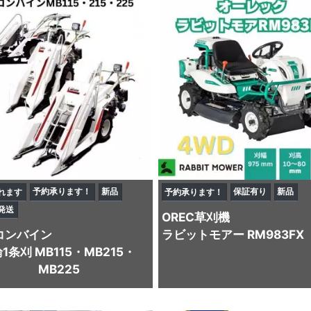
予約承ります！
新品
保証有り
新品
れます
予約承ります！
発送
OREC
草刈機
コンバイン
ラビットモアー RM983FX
輪1条刈 MB115・MB215・
MB225