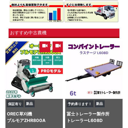
おすすめ中古農機
,
新品
新品
保証有り
予約承ります！
OREC
草刈機
冨士トレーラー製作所
ブルモアZHR800A
トレーラー
L608D