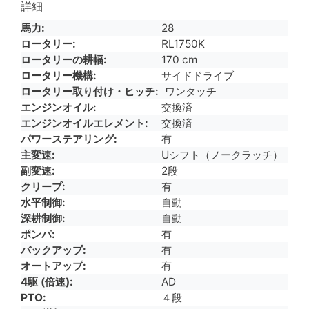
詳細
馬力
28
ロータリー
RL1750K
ロータリーの耕幅
170 cm
ロータリー機構
サイドドライブ
ロータリー取り付け・ヒッチ
ワンタッチ
エンジンオイル
交換済
エンジンオイルエレメント
交換済
パワーステアリング
有
主変速
Uシフト（ノークラッチ）
副変速
2段
クリープ
有
水平制御
自動
深耕制御
自動
ポンパ
有
バックアップ
有
オートアップ
有
4駆 (倍速)
AD
PTO
４段