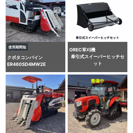
使用期間短
OREC
草刈機
牽引式スイーパーヒッチセ
クボタ
コンバイン
ット
ER460SD4MW2E
整備中