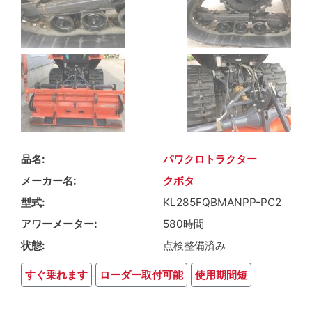
品名
パワクロトラクター
メーカー名
クボタ
型式
KL285FQBMANPP-PC2
アワーメーター
580時間
状態
点検整備済み
すぐ乗れます
ローダー取付可能
使用期間短