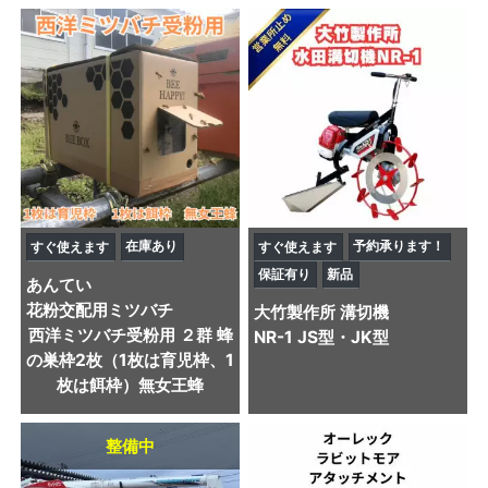
在庫あり
予約承ります！
すぐ使えます
すぐ使えます
保証有り
新品
あんてい
花粉交配用ミツバチ
大竹製作所
溝切機
西洋ミツバチ受粉用 ２群 蜂
NR-1 JS型・JK型
の巣枠2枚（1枚は育児枠、1
枚は餌枠）無女王蜂
整備中