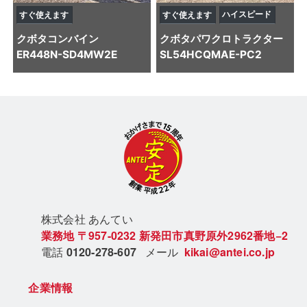
ハイスピード
すぐ使えます
すぐ使えます
クボタ
コンバイン
クボタ
パワクロトラクター
ER448N-SD4MW2E
SL54HCQMAE-PC2
株式会社 あん
てい
業務地
〒957-0232
新発田市真野原外2962番地−2
電話
0120-278-607
メール
kikai@antei.co.jp
企業情報