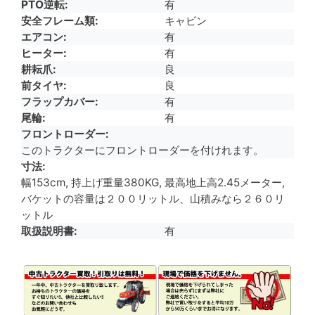
PTO逆転
有
安全フレーム類
キャビン
エアコン
有
ヒーター
有
耕耘爪
良
前タイヤ
良
フラップカバー
有
尾輪
有
フロントローダー
このトラクターにフロントローダーを付けれます。
寸法
幅153cm, 持上げ重量380KG, 最高地上高2.45メーター,
バケットの容量は２００リットル、山積みなら２６０リ
ットル
取扱説明書
有