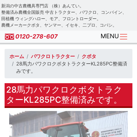
Skip
新潟の中古農機具専門店 （株）あんてい。
to
整備済み農機全国販売 中古トラクター、パワクロ、コンバイン、
main
田植機 ウィングハロー、モア、フロントローダー。
農機メーカークボタ、ヤンマー、イセキ、二プロ、コバシ。
content
MENU
0120-278-607
ホーム
パワクロトラクター
クボタ
28馬力パワクロクボタトラクターKL285PC整備済
みです。
28馬力パワクロクボタトラク
ターKL285PC整備済みです。