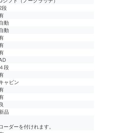
Uシフト（ノークラッチ）
2段
有
自動
自動
有
有
有
AD
４段
有
キャビン
有
有
良
新品
ローダーを付けれます。