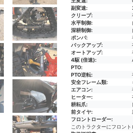
主変速
副変速
クリープ
水平制御
深耕制御
ポンパ
バックアップ
オートアップ
4駆 (倍速)
PTO
PTO逆転
安全フレーム類
エアコン
ヒーター
耕耘爪
前タイヤ
フロントローダー
このトラクターにフロント