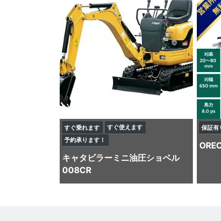
すぐ使えます
すぐ乗れます
保証有
予約承ります！
ORE
キャタビラー
ミニ油圧ショベル
008CR