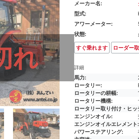
メーカー名
型式
アワーメーター
状態
切れ
すぐ乗れます
ローダー
詳細
馬力
ロータリー
ロータリーの耕幅
ロータリー機構
ロータリー取り付け・ヒッ
エンジンオイル
エンジンオイルエレメント
パワーステアリング