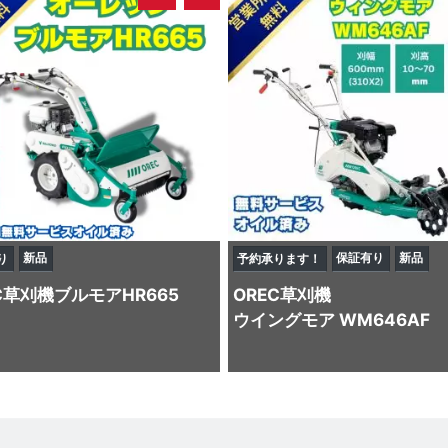
新品
保証有り
新品
り
予約承ります！
C
草刈機
ブルモアHR665
OREC
草刈機
ウイングモア WM646AF