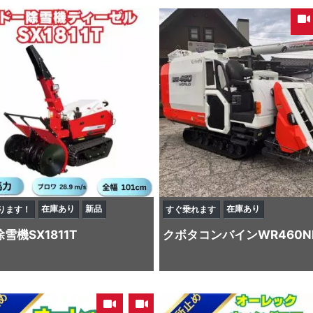
在庫あり
新品
在庫あり
ります！
すぐ乗れます
除雪機
SX1811T
クボタ
コンバイン
WR460
,