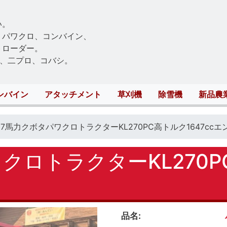
Skip
to
い。
main
、パワクロ、コンバイン、
content
トローダー。
、二プロ、コバシ。
ンバイン
アタッチメント
草刈機
除雪機
新品農
27馬力クボタパワクロトラクターKL270PC高トルク1647cc
クロトラクターKL270PC
品名