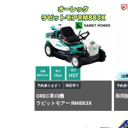
保証有り
予約承ります！
予約承
OREC
草刈機
和同
ラビットモアー RM883X