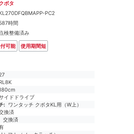
クボタ
KL270DFQBMAPP-PC2
587時間
点検整備済み
取付可能
使用期間短
27
RL8K
180cm
サイドドライブ
チ
ワンタッチ クボタKL用（W上）
交換済
交換済
有