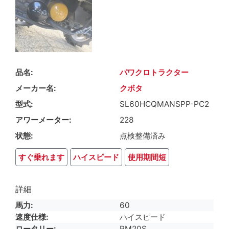
品名
パワクロトラクター
メーカー名
クボタ
型式
SL60HCQMANSPP-PC2
アワーメーター
228
状態
点検整備済み
すぐ乗れます
ハイスピード
使用期間短
詳細
馬力
60
速度仕様
ハイスピード
ロータリー
RM20S