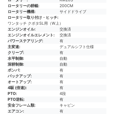
ロータリーの耕幅
200CM
ロータリー機構
サイドドライブ
ロータリー取り付け・ヒッチ
ワンタッチ クボタSL用（W上）
エンジンオイル
交換済
エンジンオイルエレメント
交換済
パワーステアリング
有
主変速
デュアルシフト仕様
クリープ
有
水平制御
自動
深耕制御
自動
ポンパ
有
バックアップ
有
オートアップ
有
4駆 (倍速)
有
PTO
4段
PTO逆転
有
安全フレーム類
キャビン
エアコン
有