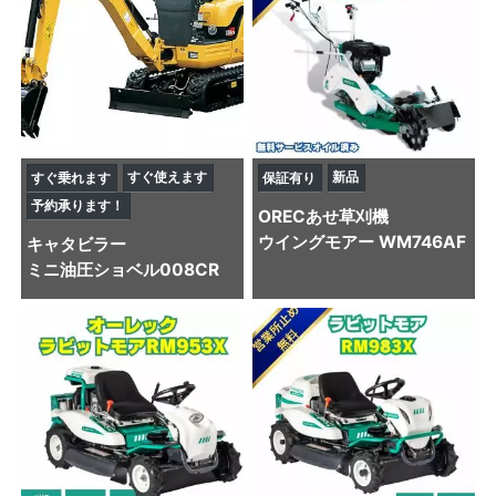
すぐ使えます
新品
すぐ乗れます
保証有り
予約承ります！
OREC
あせ草刈機
ウイングモアー WM746AF
キャタビラー
ミニ油圧ショベル
008CR