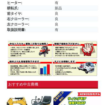
ヒーター
有
耕耘爪
新品
前タイヤ
良
右クローラー
良
左クローラー
良
取扱説明書
有
おすすめ中古農機