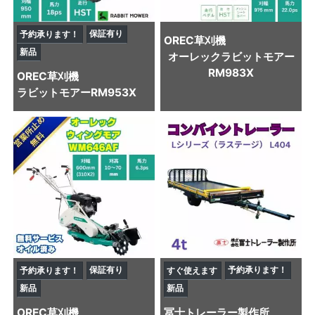
保証有り
予約承ります！
OREC
草刈機
新品
オーレックラビットモアー
RM983X
OREC
草刈機
ラビットモアーRM953X
保証有り
予約承ります！
予約承ります！
すぐ使えます
新品
新品
OREC
草刈機
冨士トレーラー製作所