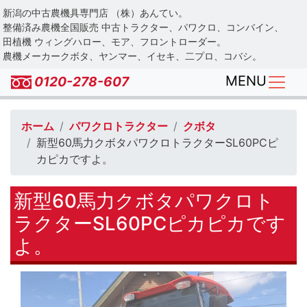
Skip
新潟の中古農機具専門店 （株）あんてい。
to
整備済み農機全国販売 中古トラクター、パワクロ、コンバイン、
main
田植機 ウィングハロー、モア、フロントローダー。
農機メーカークボタ、ヤンマー、イセキ、二プロ、コバシ。
content
MENU
0120-278-607
ホーム
パワクロトラクター
クボタ
新型60馬力クボタパワクロトラクターSL60PCピ
カピカですよ。
新型60馬力クボタパワクロト
ラクターSL60PCピカピカです
よ。