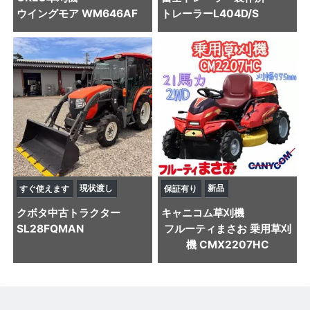
ウイングモア WM646AF
トレーラー
L404D/S
現状渡し
新品
すぐ使えます
保証有り
クボタ
中古トラクター
キャニコム
草刈機
SL28FQMAN
フルーティまさお 乗用草刈
機 CMX2207HC