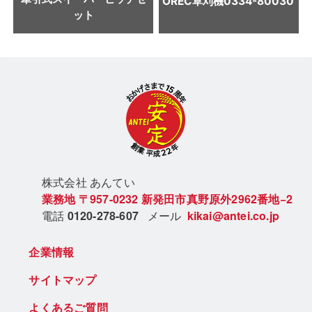
OREC
草刈機
0334-80030
ット
株式会社 あん
てい
業務地
〒957-0232
新発田市真野原外2962番地−2
電話
0120-278-607
メール
kikai@antei.co.jp
企業情報
サイトマップ
よくあるご質問