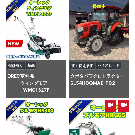
整備中
新品
ハイスピード
保証有り
すぐ使えます
OREC
草刈機
クボタ
パワクロトラクター
ウィングモア
SL54HCQMAE-PC2
WMC1327F
,