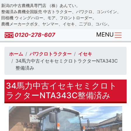
Skip
新潟の中古農機具専門店 （株）あんてい。
to
整備済み農機全国販売 中古トラクター、パワクロ、コンバイン、
main
田植機 ウィングハロー、モア、フロントローダー。
農機メーカークボタ、ヤンマー、イセキ、二プロ、コバシ。
content
MENU
0120-278-607
ホーム
パワクロトラクター
イセキ
34馬力中古イセキセミクロトラクターNTA343C
整備済み
34馬力中古イセキセミクロト
ラクターNTA343C整備済み