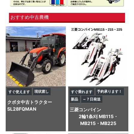
おすすめ中古農機
現状渡し
予約承ります！
すぐ使えます
すぐ乗れます
新品
～７日発送
クボタ
中古トラクター
SL28FQMAN
三菱
コンバイン
2輪1条刈 MB115・
MB215・MB225