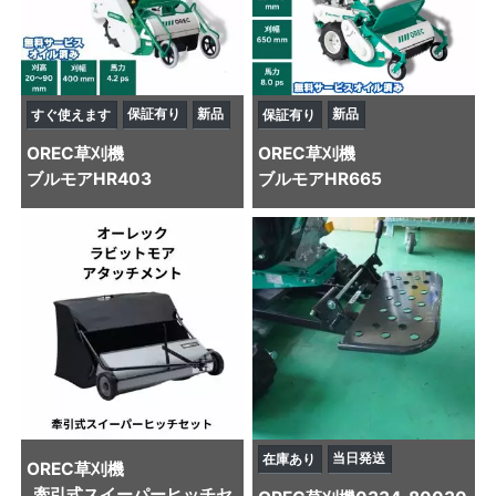
保証有り
新品
新品
すぐ使えます
保証有り
OREC
草刈機
OREC
草刈機
ブルモアHR403
ブルモアHR665
当日発送
在庫あり
OREC
草刈機
牽引式スイーパーヒッチセ