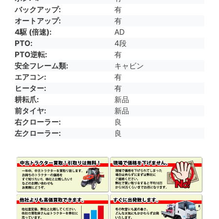
バックアップ
有
オートアップ
有
4駆 (倍速)
AD
PTO
4段
PTO逆転
有
安全フレーム類
キャビン
エアコン
有
ヒーター
有
耕耘爪
新品
前タイヤ
新品
右クローラー
良
左クローラー
良