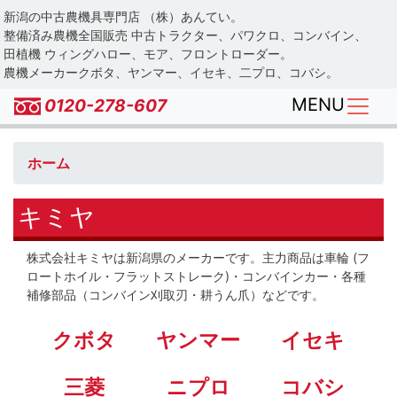
Skip
新潟の中古農機具専門店 （株）あんてい。
to
整備済み農機全国販売 中古トラクター、パワクロ、コンバイン、
main
田植機 ウィングハロー、モア、フロントローダー。
農機メーカークボタ、ヤンマー、イセキ、二プロ、コバシ。
content
MENU
0120-278-607
ホーム
キミヤ
株式会社キミヤは新潟県のメーカーです。
主力商品は
車輪 (フ
ロートホイル・フラットストレーク)・
コンバインカー・
各種
補修部品（コンバイン刈取刃・耕うん爪）などです。
クボタ
ヤンマー
イセキ
三菱
ニプロ
コバシ