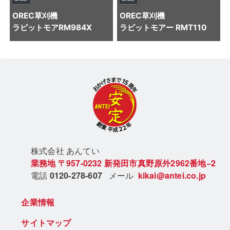
OREC
草刈機
OREC
草刈機
ラビットモアRM984X
ラビットモアー RMT110
株式会社 あん
てい
業務地
〒957-0232
新発田市真野原外2962番地−2
電話
0120-278-607
メール
kikai@antei.co.jp
企業情報
サイトマップ