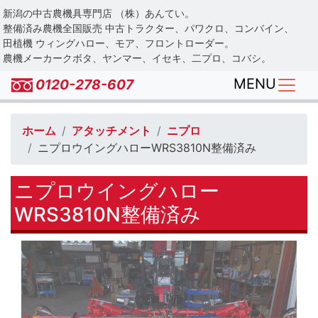
Skip
新潟の中古農機具専門店 （株）あんてい。
to
整備済み農機全国販売 中古トラクター、パワクロ、コンバイン、
main
田植機 ウィングハロー、モア、フロントローダー。
農機メーカークボタ、ヤンマー、イセキ、二プロ、コバシ。
content
MENU
0120-278-607
ホーム
アタッチメント
ニプロ
ニプロウイングハローWRS3810N整備済み
ニプロウイングハロー
WRS3810N整備済み