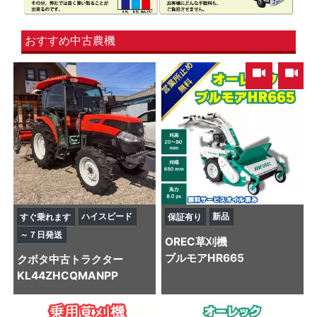
おすすめ中古農機
,
ハイスピード
新品
すぐ乗れます
保証有り
～７日発送
OREC
草刈機
ブルモアHR665
クボタ
中古トラクター
KL44ZHCQMANPP