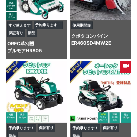
予約承ります！
すぐ使えます
使用期間短
保証有り
新品
クボタ
コンバイン
ER460SD4MW2E
OREC
草刈機
ブルモアHR805
保証有り
保証有り
予約承ります！
予約承ります！
新品
新品