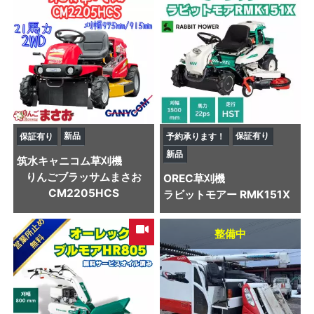
新品
保証有り
保証有り
予約承ります！
新品
筑水キャニコム
草刈機
りんごブラッサムまさお
OREC
草刈機
CM2205HCS
ラビットモアー RMK151X
整備中