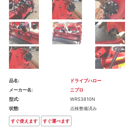
品名
ドライブハロー
メーカー名
ニプロ
型式
WRS3810N
状態
点検整備済み
すぐ使えます
すぐ運べます