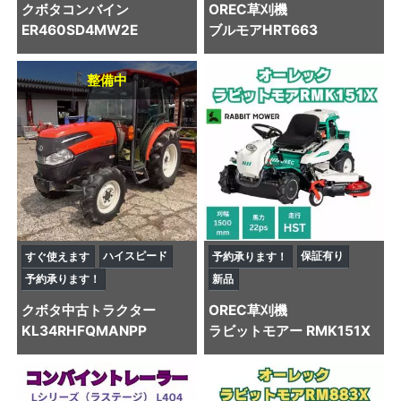
クボタ
コンバイン
OREC
草刈機
ER460SD4MW2E
ブルモアHRT663
整備中
ハイスピード
保証有り
すぐ使えます
予約承ります！
予約承ります！
新品
クボタ
中古トラクター
OREC
草刈機
KL34RHFQMANPP
ラビットモアー RMK151X