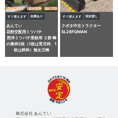
在庫あり
現状渡し
すぐ使えます
すぐ使えます
あんてい
クボタ
中古トラクター
花粉交配用ミツバチ
SL28FQMAN
西洋ミツバチ受粉用 ２群 蜂
の巣枠2枚（1枚は育児枠、1
枚は餌枠）無女王蜂
株式会社 あん
てい