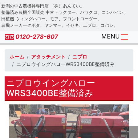
Skip
新潟の中古農機具専門店 （株）あんてい。
to
整備済み農機全国販売 中古トラクター、パワクロ、コンバイン、
main
田植機 ウィングハロー、モア、フロントローダー。
農機メーカークボタ、ヤンマー、イセキ、二プロ、コバシ。
content
MENU
0120-278-607
ホーム
アタッチメント
ニプロ
ニプロウイングハローWRS3400BE整備済み
ニプロウイングハロー
WRS3400BE整備済み