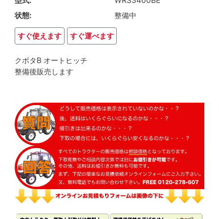
型式
WRS3400BE
状態
整備中
すぐ使えます
すぐ運べます
クボタB オートヒッチ
整備後販売します