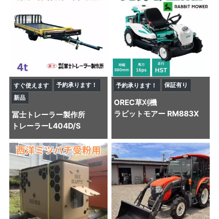
予約承ります！
保証有り
すぐ使えます
予約承ります！
新品
OREC
草刈機
ラビットモアー RM883X
冨士トレーラー製作所
トレーラー
L404D/S