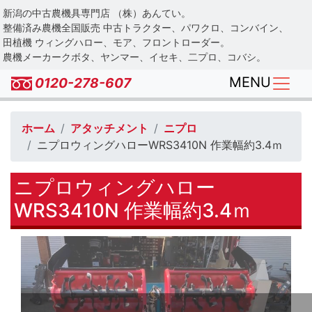
Skip
新潟の中古農機具専門店 （株）あんてい。
to
整備済み農機全国販売 中古トラクター、パワクロ、コンバイン、
main
田植機 ウィングハロー、モア、フロントローダー。
農機メーカークボタ、ヤンマー、イセキ、二プロ、コバシ。
content
MENU
0120-278-607
ホーム
アタッチメント
ニプロ
ニプロウィングハローWRS3410N 作業幅約3.4ｍ
ニプロウィングハロー
WRS3410N 作業幅約3.4ｍ