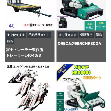
予約承ります！
保証有り
新品
すぐ使えます
すぐ使えます
新品
OREC
草刈機
RCHR800A
冨士トレーラー製作所
トレーラー
L404D/S