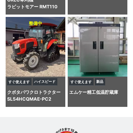
ラビットモアー RMT110
整備中
ハイスピード
新品
すぐ使えます
すぐ使えます
クボタ
パワクロトラクター
エムケー精工
低温貯蔵庫
SL54HCQMAE-PC2