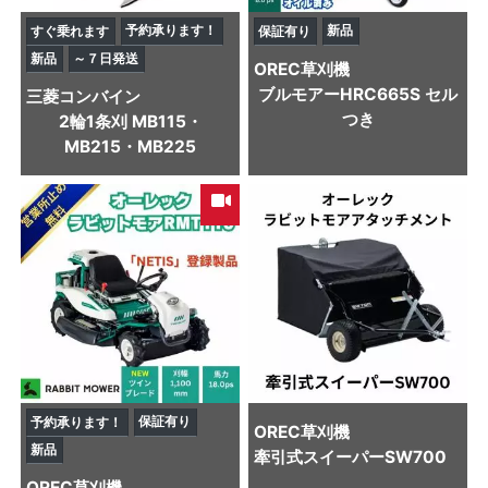
予約承ります！
新品
すぐ乗れます
保証有り
新品
～７日発送
OREC
草刈機
ブルモアーHRC665S セル
三菱
コンバイン
つき
2輪1条刈 MB115・
MB215・MB225
保証有り
予約承ります！
OREC
草刈機
新品
牽引式スイーパーSW700
OREC
草刈機