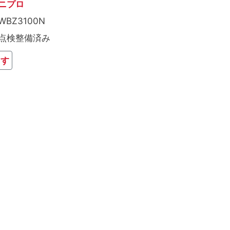
ニプロ
WBZ3100N
点検整備済み
ます