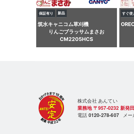
新品
保証有り
すぐ使
筑水キャニコム
草刈機
ORE
りんごブラッサムまさお
CM2205HCS
株式会社 あん
てい
業務地
〒957-0232
新発田
電話
0120-278-607
メ