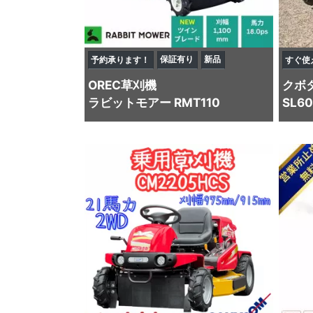
保証有り
新品
予約承ります！
すぐ使
OREC
草刈機
クボ
ラビットモアー RMT110
SL6