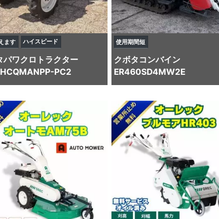
ハイスピード
えます
使用期間短
タ
パワクロトラクター
クボタ
コンバイン
0HCQMANPP-PC2
ER460SD4MW2E