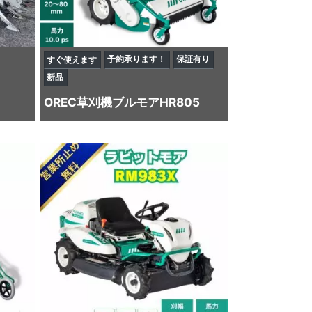
予約承ります！
保証有り
すぐ使えます
新品
OREC
草刈機
ブルモアHR805