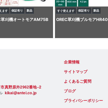
保証有り
新品
保証有り
新品
えます
すぐ使えます
C
草刈機
オートモアAM75B
OREC
草刈機
ブルモアHR40
企業情報
サイトマップ
よくあるご質問
市真野原外2962番地−2
ブログ
ール
kikai@antei.co.jp
プライバシーポリシー