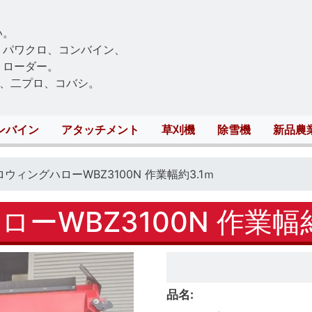
Skip
to
い。
main
、パワクロ、コンバイン、
content
トローダー。
、二プロ、コバシ。
ンバイン
アタッチメント
草刈機
除雪機
新品農
ウィングハローWBZ3100N 作業幅約3.1ｍ
ーWBZ3100N 作業幅約
品名