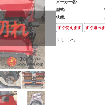
メーカー名
型式
状態
切れ
すぐ使えます
すぐ運べ
リモコン付