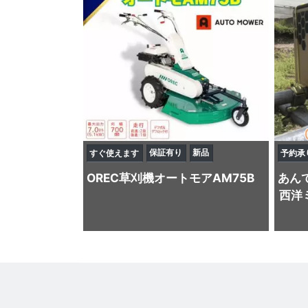
保証有り
新品
すぐ使えます
予約承
OREC
草刈機
オートモアAM75B
あん
西洋