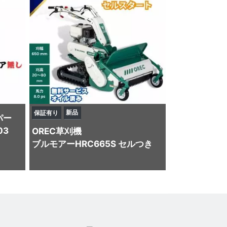
新品
保証有り
パー
03
OREC
草刈機
ブルモアーHRC665S セルつき