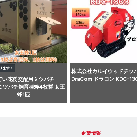
ります！
株式会社カルイ
ウッドチッ
DraCom ドラコン KDC-13
てい
花粉交配用ミツバチ
ミツバチ飼育種蜂4枚群 女王
蜂1匹
企業情報