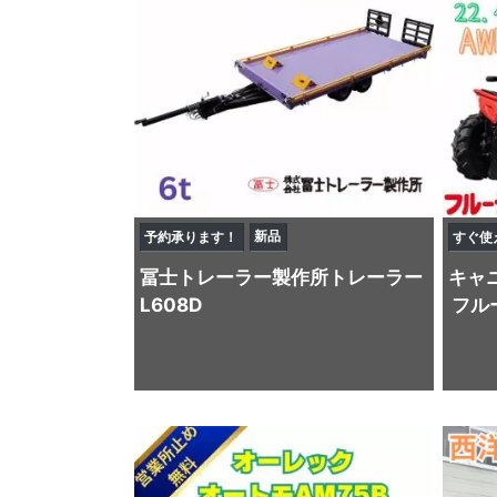
新品
予約承ります！
すぐ使
冨士トレーラー製作所
トレーラー
キャ
L608D
フル