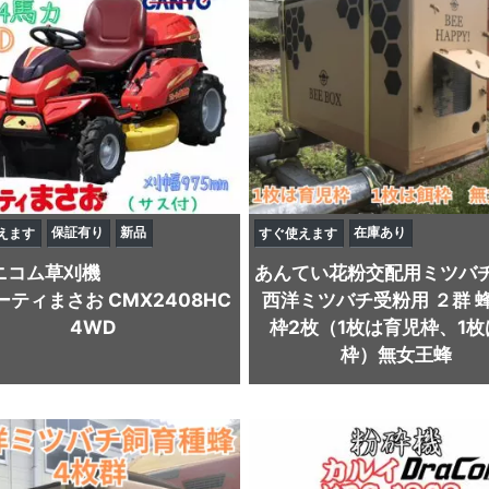
保証有り
新品
在庫あり
えます
すぐ使えます
ニコム
草刈機
あんてい
花粉交配用ミツバ
ーティまさお CMX2408HC
西洋ミツバチ受粉用 ２群 
4WD
枠2枚（1枚は育児枠、1枚
枠）無女王蜂