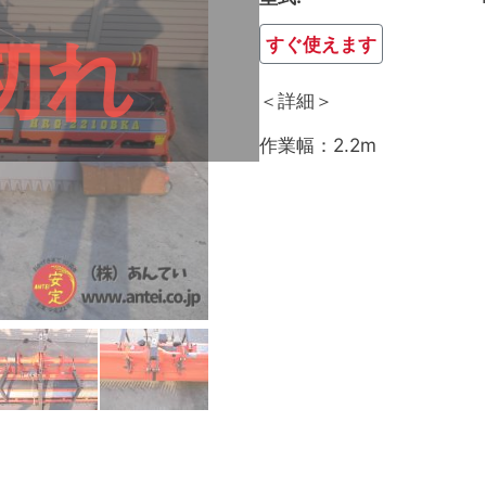
切れ
すぐ使えます
＜詳細＞
作業幅：2.2m