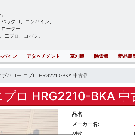
Skip
to
い。
main
、パワクロ、コンバイン、
content
トローダー。
、二プロ、コバシ。
ンバイン
アタッチメント
草刈機
除雪機
新品農
ブハロー ニプロ HRG2210-BKA 中古品
ロ HRG2210-BKA 
品名
メーカー名
型式