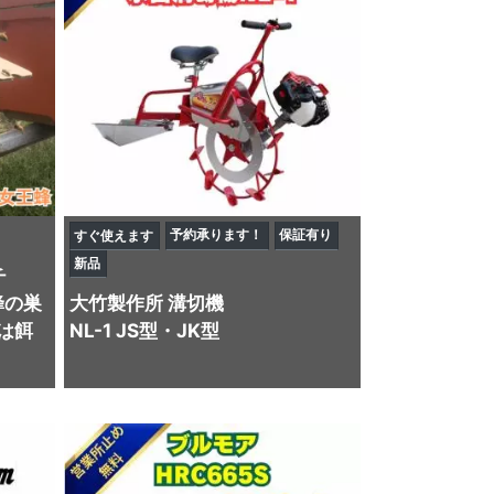
予約承ります！
保証有り
すぐ使えます
新品
チ
蜂の巣
大竹製作所
溝切機
は餌
NL-1 JS型・JK型