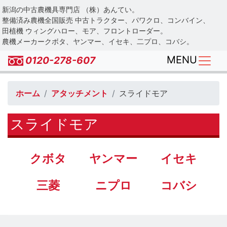
Skip
新潟の中古農機具専門店 （株）あんてい。
to
整備済み農機全国販売 中古トラクター、パワクロ、コンバイン、
main
田植機 ウィングハロー、モア、フロントローダー。
農機メーカークボタ、ヤンマー、イセキ、二プロ、コバシ。
content
MENU
0120-278-607
ホーム
アタッチメント
スライドモア
スライドモア
クボタ
ヤンマー
イセキ
三菱
ニプロ
コバシ