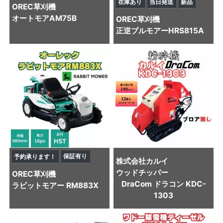
在庫あり
当日発送
新品
OREC
草刈機
オートモアAM75B
OREC
草刈機
正逆ブルモアーHRS815A
保証有り
予約承ります！
株式会社カルイ
ウッドチッパー
OREC
草刈機
DraCom ドラコン KDC-
ラビットモアー RM883X
1303