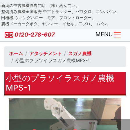
Skip
新潟の中古農機具専門店 （株）あんてい。
to
整備済み農機全国販売 中古トラクター、パワクロ、コンバイン、
main
田植機 ウィングハロー、モア、フロントローダー。
農機メーカークボタ、ヤンマー、イセキ、二プロ、コバシ。
content
MENU
0120-278-607
ホーム
アタッチメント
スガノ農機
小型のプラソイラスガノ農機MPS-1
小型のプラソイラスガノ農機
MPS-1