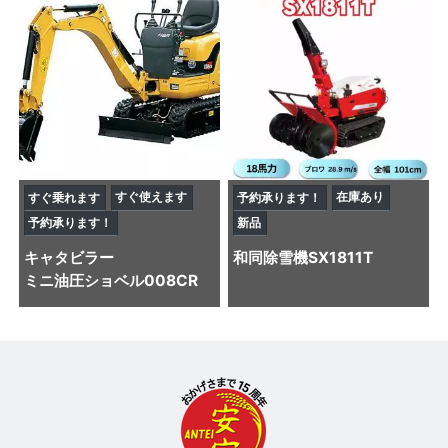
すぐ使えます
在庫あり
すぐ乗れます
予約承ります！
予約承ります！
新品
キャタビラー
和同
除雪機
SX1811T
ミニ油圧ショベル
008CR