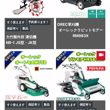
予約承ります！
すぐ使えます
OREC
草刈機
保証有り
新品
オーレックラビットモアー
RM983X
大竹製作所
溝切機
NR-1 JS型・JK型
保証有り
新品
保証有り
すぐ使えます
すぐ使えます