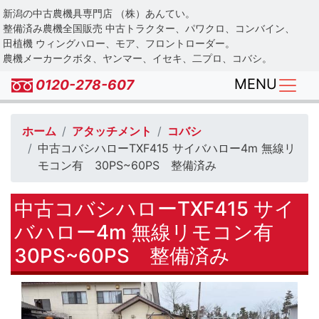
Skip
新潟の中古農機具専門店 （株）あんてい。
to
整備済み農機全国販売 中古トラクター、パワクロ、コンバイン、
main
田植機 ウィングハロー、モア、フロントローダー。
農機メーカークボタ、ヤンマー、イセキ、二プロ、コバシ。
content
MENU
0120-278-607
ホーム
アタッチメント
コバシ
中古コバシハローTXF415 サイバハロー4m 無線リ
モコン有 30PS~60PS 整備済み
中古コバシハローTXF415 サイ
バハロー4m 無線リモコン有
30PS~60PS 整備済み