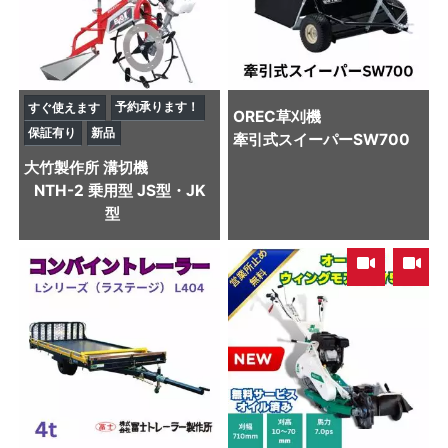
予約承ります！
すぐ使えます
OREC
草刈機
保証有り
新品
牽引式スイーパーSW700
大竹製作所
溝切機
NTH-2 乗用型 JS型・JK
型
,