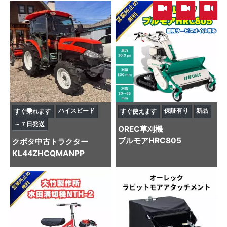
,
,
ハイスピード
保証有り
新品
すぐ乗れます
すぐ使えます
～７日発送
OREC
草刈機
ブルモアHRC805
クボタ
中古トラクター
KL44ZHCQMANPP