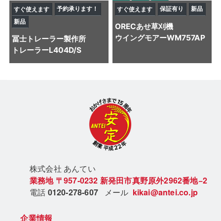
予約承ります！
保証有り
新品
すぐ使えます
すぐ使えます
新品
OREC
あせ草刈機
ウイングモアーWM757AP
冨士トレーラー製作所
トレーラー
L404D/S
株式会社 あん
てい
業務地
〒957-0232
新発田市真野原外2962番地−2
電話
0120-278-607
メール
kikai@antei.co.jp
企業情報