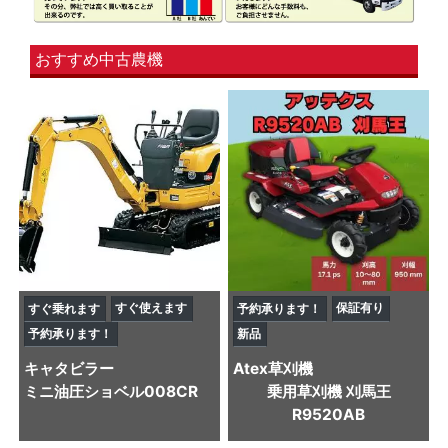
おすすめ中古農機
すぐ使えます
保証有り
すぐ乗れます
予約承ります！
予約承ります！
新品
キャタビラー
Atex
草刈機
ミニ油圧ショベル
008CR
乗用草刈機 刈馬王
R9520AB