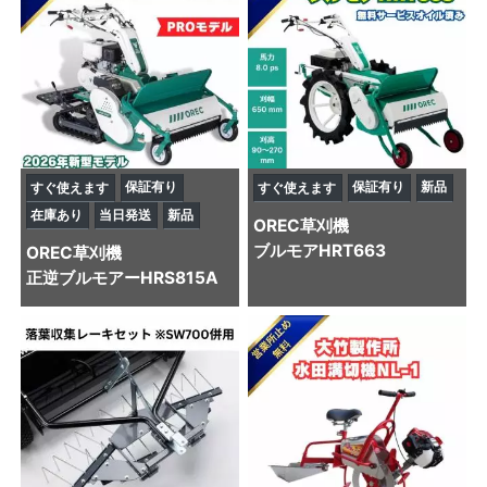
保証有り
保証有り
新品
すぐ使えます
すぐ使えます
在庫あり
当日発送
新品
OREC
草刈機
ブルモアHRT663
OREC
草刈機
正逆ブルモアーHRS815A