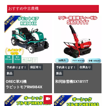
おすすめ中古農機
保証有り
在庫あり
予約承ります！
予約承ります！
新品
新品
OREC
草刈機
和同
除雪機
SX1811T
ラビットモアRM984X