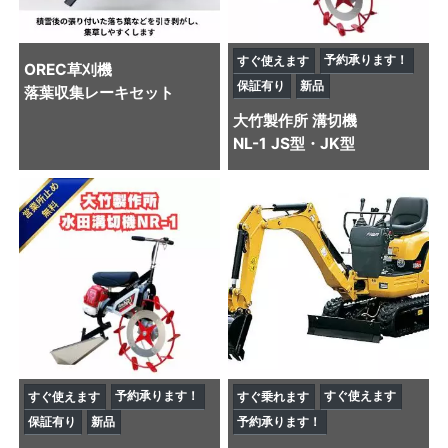
予約承ります！
すぐ使えます
OREC
草刈機
保証有り
新品
落葉収集レーキセット
大竹製作所
溝切機
NL-1 JS型・JK型
予約承ります！
すぐ使えます
すぐ使えます
すぐ乗れます
保証有り
新品
予約承ります！