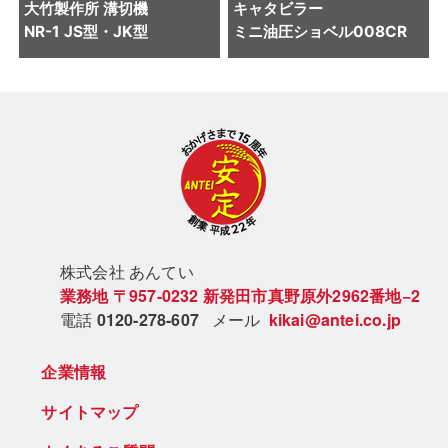
大竹製作所
溝切機
キャタビラー
NR-1 JS型・JK型
ミニ油圧ショベル
008CR
株式会社 あん
てい
業務地
〒957-0232
新発田市真野原外2962番地−2
電話
0120-278-607
メール
kikai@antei.co.jp
企業情報
サイトマップ