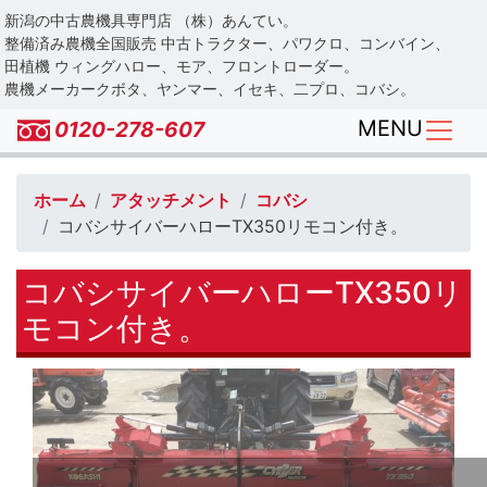
Skip
新潟の中古農機具専門店 （株）あんてい。
to
整備済み農機全国販売 中古トラクター、パワクロ、コンバイン、
main
田植機 ウィングハロー、モア、フロントローダー。
農機メーカークボタ、ヤンマー、イセキ、二プロ、コバシ。
content
MENU
0120-278-607
ホーム
アタッチメント
コバシ
コバシサイバーハローTX350リモコン付き。
コバシサイバーハローTX350リ
モコン付き。