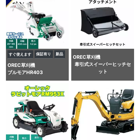
保証有り
新品
すぐ使えます
OREC
草刈機
牽引式スイーパーヒッチセ
OREC
草刈機
ット
ブルモアHR403