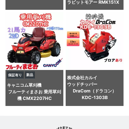
ラビットモアー RMK151X
新品
保証有り
株式会社カルイ
ウッドチッパー
キャニコム
草刈機
DraCom（ドラコン）
フルーティまさお 乗用草刈
KDC-1303B
機 CMX2207HC