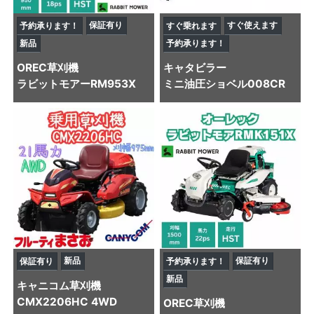
保証有り
すぐ使えます
予約承ります！
すぐ乗れます
新品
予約承ります！
OREC
草刈機
キャタビラー
ラビットモアーRM953X
ミニ油圧ショベル
008CR
新品
保証有り
保証有り
予約承ります！
新品
キャニコム
草刈機
CMX2206HC 4WD
OREC
草刈機