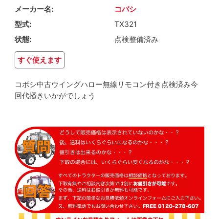
メーカー名
コバシ
型式
TX321
状態
点検整備済み
すぐ使えます
コボシ中古ウイングハロー無線リモコン付き点検済み今
回代掻きいかがでしょう