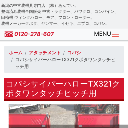
Skip
新潟の中古農機具専門店 （株）あんてい。
to
整備済み農機全国販売 中古トラクター、パワクロ、コンバイン、
main
田植機 ウィングハロー、モア、フロントローダー。
農機メーカークボタ、ヤンマー、イセキ、二プロ、コバシ。
content
MENU
0120-278-607
ホーム
アタッチメント
コバシ
コバシサイバーハローTX321クボタワンタッチヒ
ッチ用
コバシサイバーハローTX321ク
ボタワンタッチヒッチ用