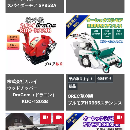
スパイダーモア SP853A
保証有り
予約承ります！
株式会社カルイ
新品
ウッドチッパー
DraCom（ドラコン）
OREC
草刈機
KDC-1303B
ブルモアHR665ステンレス
,