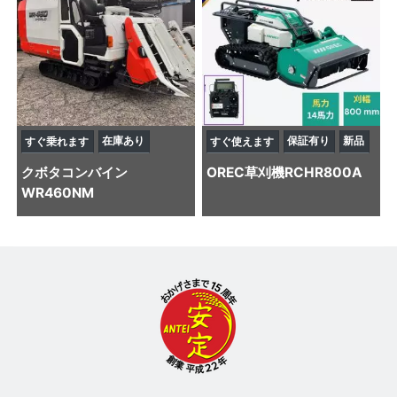
在庫あり
保証有り
新品
すぐ乗れます
すぐ使えます
クボタ
コンバイン
OREC
草刈機
RCHR800A
WR460NM