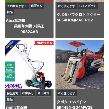
保証有り
ハイスピード
予約承ります！
すぐ使えます
新品
クボタ
パワクロトラクター
SL54HCQMAE-PC2
Atex
草刈機
乗用草刈機 刈馬王
R9824AB
在庫あり
当日発送
保証有り
すぐ使えます
新品
クボタ
コンバイン
ER448N-SD4MW2E
OREC
草刈機