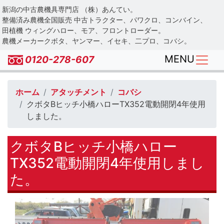
Skip
新潟の中古農機具専門店 （株）あんてい。
to
整備済み農機全国販売 中古トラクター、パワクロ、コンバイン、
main
田植機 ウィングハロー、モア、フロントローダー。
農機メーカークボタ、ヤンマー、イセキ、二プロ、コバシ。
content
MENU
0120-278-607
ホーム
アタッチメント
コバシ
クボタBヒッチ小橋ハローTX352電動開閉4年使用
しました。
クボタBヒッチ小橋ハロー
TX352電動開閉4年使用しまし
た。