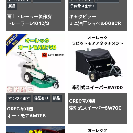
新品
予約承ります！
冨士トレーラー製作所
キャタビラー
トレーラー
L404D/S
ミニ油圧ショベル
008CR
保証有り
新品
すぐ使えます
OREC
草刈機
牽引式スイーパーSW700
OREC
草刈機
オートモアAM75B
整備中