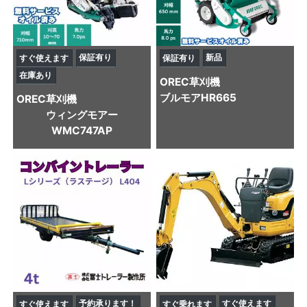
保証有り
新品
すぐ使えます
保証有り
在庫あり
OREC
草刈機
ブルモアHR665
OREC
草刈機
ウィングモアー
WMC747AP
予約承ります！
すぐ使えます
すぐ使えます
すぐ乗れます