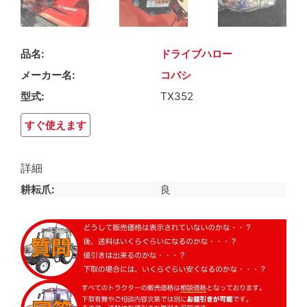
品名
ドライブハロー
メーカー名
コバシ
型式
TX352
すぐ使えます
詳細
耕耘爪
良