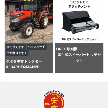
ハイスピード
すぐ使えます
OREC
草刈機
予約承ります！
牽引式スイーパーヒッチセ
ット
クボタ
中古トラクター
KL34RHFQMANPP