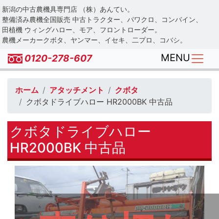
Skip
新潟の中古農機具専門店 （株）あんてい。
to
整備済み農機全国販売 中古トラクター、パワクロ、コンバイン、
main
田植機 ウィングハロー、モア、フロントローダー。
農機メーカークボタ、ヤンマー、イセキ、二プロ、コバシ。
content
MENU
0120-278-607
ホーム
アタッチメント
クボタ
クボタドライブハロー HR2000BK 中古品
クボタドライブハロー
HR2000BK 中古品