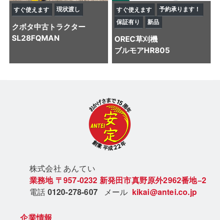
現状渡し
予約承ります！
すぐ使えます
すぐ使えます
保証有り
新品
クボタ
中古トラクター
SL28FQMAN
OREC
草刈機
ブルモアHR805
株式会社 あん
てい
業務地
〒957-0232
新発田市真野原外2962番地−2
電話
0120-278-607
メール
kikai@antei.co.jp
企業情報