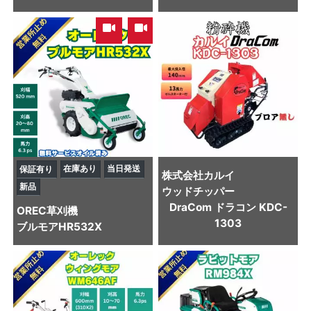
,
在庫あり
当日発送
保証有り
株式会社カルイ
新品
ウッドチッパー
DraCom ドラコン KDC-
OREC
草刈機
1303
ブルモアHR532X