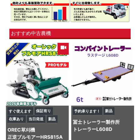
おすすめ中古農機
保証有り
新品
すぐ使えます
予約承ります！
在庫あり
当日発送
新品
冨士トレーラー製作所
トレーラー
L608D
OREC
草刈機
正逆ブルモアーHRS815A