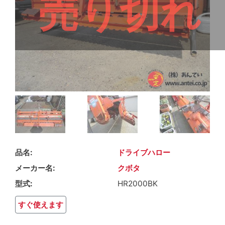
売り切れ
品名
ドライブハロー
メーカー名
クボタ
型式
HR2000BK
すぐ使えます