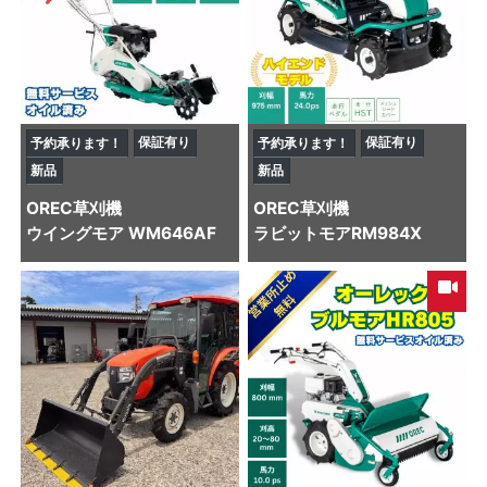
保証有り
保証有り
予約承ります！
予約承ります！
新品
新品
OREC
草刈機
OREC
草刈機
ウイングモア WM646AF
ラビットモアRM984X