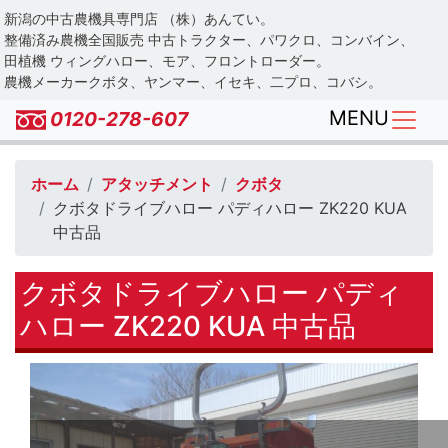
Skip
新潟の中古農機具専門店 （株）あんてい。
to
整備済み農機全国販売 中古トラクター、パワクロ、コンバイン、
main
田植機 ウィングハロー、モア、フロントローダー。
農機メーカークボタ、ヤンマー、イセキ、二プロ、コバシ。
content
MENU
0120-278-607
ホーム
アタッチメント
クボタ
クボタドライブハロー パディハロー ZK220 KUA
中古品
クボタドライブハロー パディ
ハロー ZK220 KUA 中古品