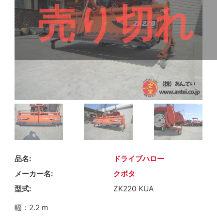
売り切れ
品名
ドライブハロー
メーカー名
クボタ
型式
ZK220 KUA
幅：2.2 m