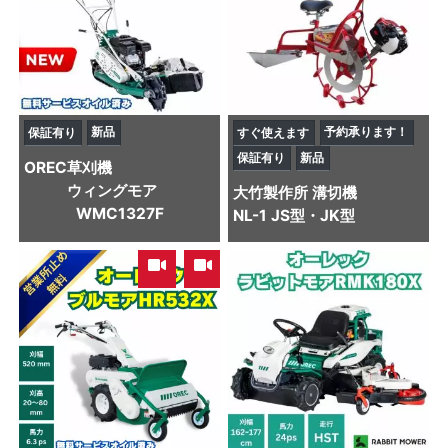
新品
予約承ります！
保証有り
すぐ使えます
保証有り
新品
OREC
草刈機
ウィングモア
大竹製作所
溝切機
WMC1327F
NL-1 JS型・JK型
,