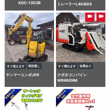
KDC-1303B
トレーラー
L404D/S
,
現状渡し
在庫あり
すぐ使えます
すぐ乗れます
ヤンマー
ユンボ
J09
クボタ
コンバイン
WR460NM