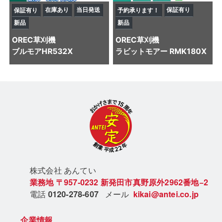
在庫あり
当日発送
保証有り
保証有り
予約承ります！
新品
新品
OREC
草刈機
OREC
草刈機
ブルモアHR532X
ラビットモアー RMK180X
株式会社 あん
てい
業務地
〒957-0232
新発田市真野原外2962番地−2
電話
0120-278-607
メール
kikai@antei.co.jp
企業情報