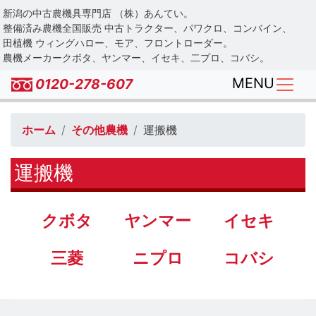
Skip
新潟の中古農機具専門店 （株）あんてい。
to
整備済み農機全国販売 中古トラクター、パワクロ、コンバイン、
main
田植機 ウィングハロー、モア、フロントローダー。
農機メーカークボタ、ヤンマー、イセキ、二プロ、コバシ。
content
MENU
0120-278-607
ホーム
その他農機
運搬機
運搬機
クボタ
ヤンマー
イセキ
三菱
ニプロ
コバシ