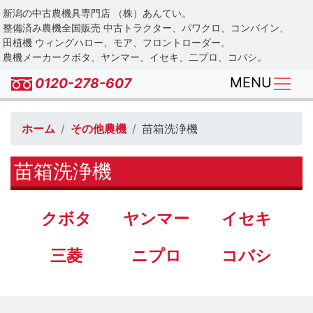
Skip
新潟の中古農機具専門店 （株）あんてい。
to
整備済み農機全国販売 中古トラクター、パワクロ、コンバイン、
main
田植機 ウィングハロー、モア、フロントローダー。
農機メーカークボタ、ヤンマー、イセキ、二プロ、コバシ。
content
MENU
0120-278-607
ホーム
その他農機
苗箱洗浄機
苗箱洗浄機
クボタ
ヤンマー
イセキ
三菱
ニプロ
コバシ