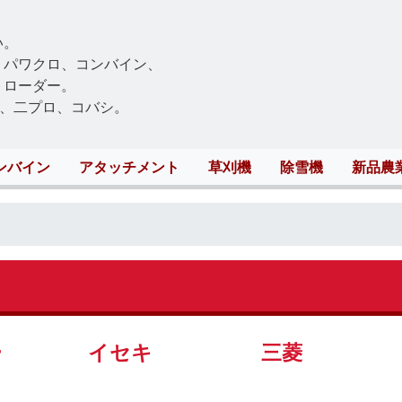
Skip
to
い。
main
、パワクロ、コンバイン、
content
トローダー。
、二プロ、コバシ。
ンバイン
アタッチメント
草刈機
除雪機
新品農
ー
イセキ
三菱