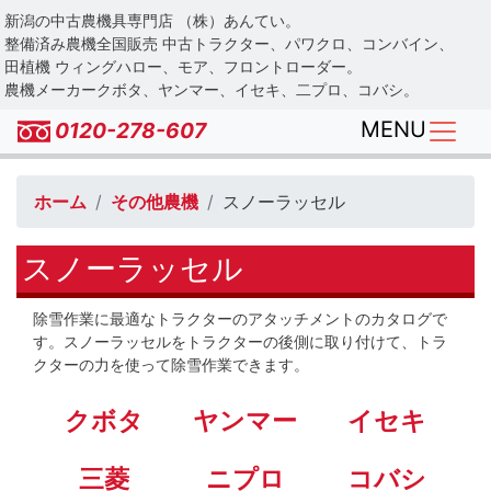
Skip
新潟の中古農機具専門店 （株）あんてい。
to
整備済み農機全国販売 中古トラクター、パワクロ、コンバイン、
main
田植機 ウィングハロー、モア、フロントローダー。
農機メーカークボタ、ヤンマー、イセキ、二プロ、コバシ。
content
MENU
0120-278-607
ホーム
その他農機
スノーラッセル
スノーラッセル
除雪作業に最適なトラクターのアタッチメントのカタログで
す。スノーラッセルをトラクターの後側に取り付けて、トラ
クターの力を使って除雪作業できます。
クボタ
ヤンマー
イセキ
三菱
ニプロ
コバシ