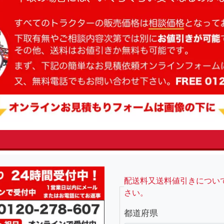
fsRight
配送料又送料値引きについ
さい。
都道府県