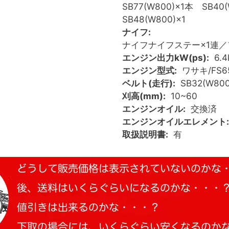
SB77(W800)×1本 SB4
SB48(W800)×1
ナイフ
ナイフナイフステー×1連／
エンジン出力kW(ps)
6.
エンジン型式
ワサキ/FS65
ベルト(走行)
SB32(W80
刈高(mm)
10~60
エンジンオイル
交換済
エンジンオイルエレメント
取扱説明書
有