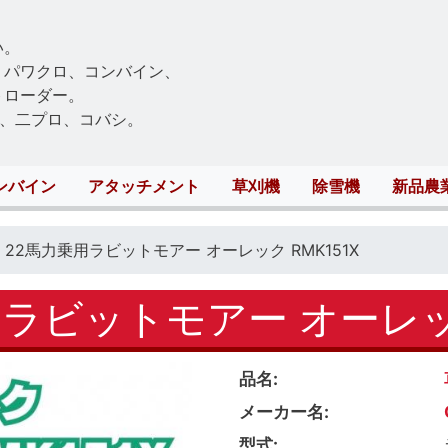
Skip
to
い。
main
、パワクロ、コンバイン、
content
トローダー。
、二プロ、コバシ。
ンバイン
アタッチメント
草刈機
除雪機
新品農
22馬力乗用ラビットモアー オーレック RMK151X
ラビットモアー オーレック
品名
メーカー名
型式