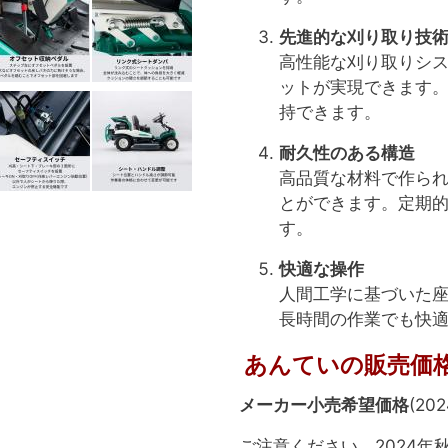
先進的な刈り取り技
高性能な刈り取りシ
ットが実現できます
持できます。
耐久性のある構造
高品質な材料で作ら
とができます。定期
す。
快適な操作
人間工学に基づいた
長時間の作業でも快
あんていの販売価格（
メーカー小売希望価格
(20
ご注意ください。2024年