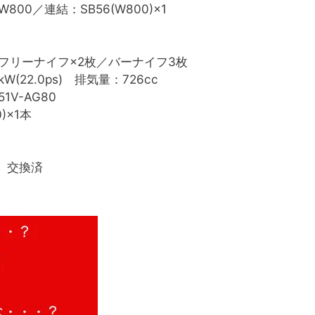
0(W800／連結：SB56(W800)×1
フリーナイフ×2枚／バーナイフ3枚
4kW(22.0ps) 排気量：726cc
1V-AG80
0)×1本
交換済