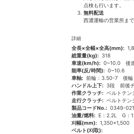
点検も行います。
無料配送
西濃運輸の営業所ま
詳細
全長×全幅×全高(mm)
1,
総重量(kg)
318
車速(km/h)
0~10.0 後進
能率(反/時間)
0~10.6
車軸
前輪：3.50-7 後輪：
ハンドル上下
3段 前後
作業クラッチ
ベルトテン
走行クラッチ
ベルトテン
製品コードNo.
0349-02
油量/燃料
E：2.2L G：1
刈幅(mm)
1,350×1,500
ベルト(刈取)