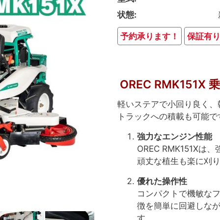
状態
予約承ります！
保証有
OREC RMK151
軽いステアで小回り良く、
トラックへの積載も可能で
強力なエンジン性能
OREC RMK151
頑丈な植生も楽に刈
優れた操作性
コンパクトで機敏な
徴を簡単に回避しな
す。