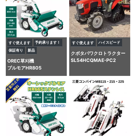
予約承ります！
ハイスピード
すぐ使えます
すぐ使えます
保証有り
新品
クボタ
パワクロトラクター
SL54HCQMAE-PC2
OREC
草刈機
ブルモアHR805