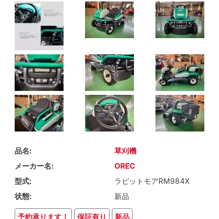
品名
草刈機
メーカー名
OREC
型式
ラビットモアRM984X
状態
新品
予約承ります！
保証有り
新品