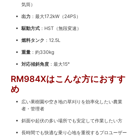
気筒）
出力
：最大17.2kW（24PS）
駆動方式
：HST（無段変速）
燃料タンク
：12.5L
重量
：約330kg
対応傾斜角度
：最大15°
RM984Xはこんな方におすす
め
広い果樹園や空き地の草刈りを効率化したい農業
者・管理者
斜面や起伏の多い場所でも安定して作業したい方
長時間でも快適な乗り心地を重視するプロユーザー