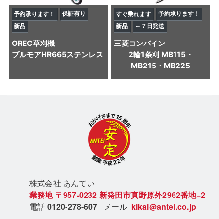
保証有り
予約承ります！
予約承ります！
すぐ乗れます
新品
新品
～７日発送
OREC
草刈機
三菱
コンバイン
ブルモアHR665ステンレス
2輪1条刈 MB115・
MB215・MB225
株式会社 あん
てい
業務地
〒957-0232
新発田市真野原外2962番地−2
電話
0120-278-607
メール
kikai@antei.co.jp