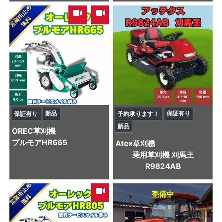
,
新品
保証有り
保証有り
予約承ります！
新品
OREC
草刈機
ブルモアHR665
Atex
草刈機
乗用草刈機 刈馬王
R9824AB
整備中