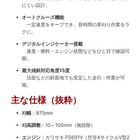
にくい設計。
オートクルーズ機能
一定速度をキープでき、長時間の草刈り作業をラ
クに。
デジタルインジケーター搭載
速度・燃料・エンジン状態などをひと目で確認可
能。
最大傾斜対応角度15度
法面などの斜面地でも安定した走行・作業が可
能。
主な仕様（抜粋）
刈幅
：975mm
刈高調整
：10～100mm（無段階）
エンジン
：カワサキ FS691V（空冷4サイクルV型2