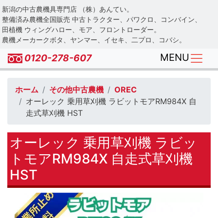
Skip
新潟の中古農機具専門店 （株）あんてい。
to
整備済み農機全国販売 中古トラクター、パワクロ、コンバイン、
main
田植機 ウィングハロー、モア、フロントローダー。
農機メーカークボタ、ヤンマー、イセキ、二プロ、コバシ。
content
MENU
0120-278-607
ホーム
その他中古農機
OREC
オーレック 乗用草刈機 ラビットモアRM984X 自
走式草刈機 HST
オーレック 乗用草刈機 ラビッ
トモアRM984X 自走式草刈機
HST