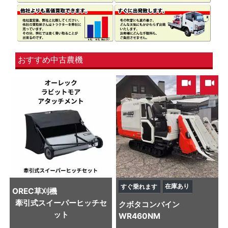
おすすめ中古農機
,
在庫あり
すぐ乗れます
OREC
草刈機
牽引式スイーパーヒッチセ
クボタ
コンバイン
ット
WR460NM