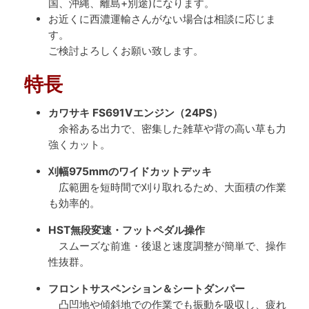
国、沖縄、離島+別途)になります。
お近くに西濃運輸さんがない場合は相談に応じま
す。
ご検討よろしくお願い致します。
特長
カワサキ FS691Vエンジン（24PS）
余裕ある出力で、密集した雑草や背の高い草も力
強くカット。
刈幅975mmのワイドカットデッキ
広範囲を短時間で刈り取れるため、大面積の作業
も効率的。
HST無段変速・フットペダル操作
スムーズな前進・後退と速度調整が簡単で、操作
性抜群。
フロントサスペンション＆シートダンパー
凸凹地や傾斜地での作業でも振動を吸収し、疲れ