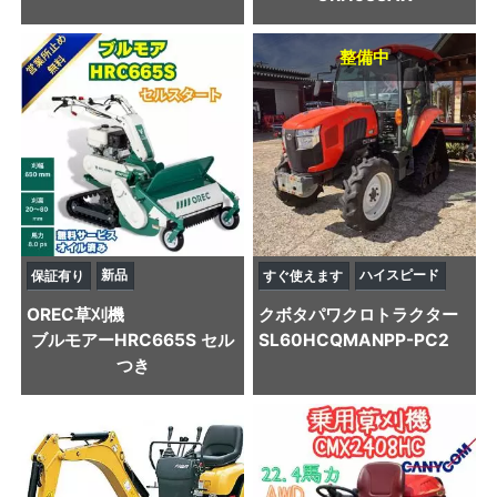
整備中
新品
ハイスピード
保証有り
すぐ使えます
OREC
草刈機
クボタ
パワクロトラクター
ブルモアーHRC665S セル
SL60HCQMANPP-PC2
つき