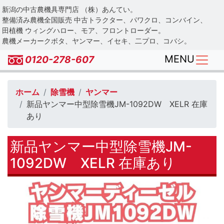
Skip
新潟の中古農機具専門店 （株）あんてい。
to
整備済み農機全国販売 中古トラクター、パワクロ、コンバイン、
main
田植機 ウィングハロー、モア、フロントローダー。
農機メーカークボタ、ヤンマー、イセキ、二プロ、コバシ。
content
MENU
0120-278-607
ホーム
除雪機
ヤンマー
新品ヤンマー中型除雪機JM-1092DW XELR 在庫
あり
新品ヤンマー中型除雪機JM-
1092DW XELR 在庫あり