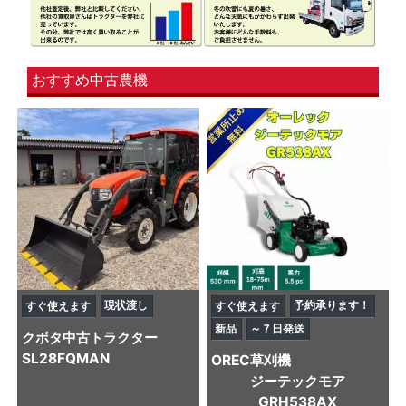
おすすめ中古農機
現状渡し
予約承ります！
すぐ使えます
すぐ使えます
新品
～７日発送
クボタ
中古トラクター
SL28FQMAN
OREC
草刈機
ジーテックモア
GRH538AX