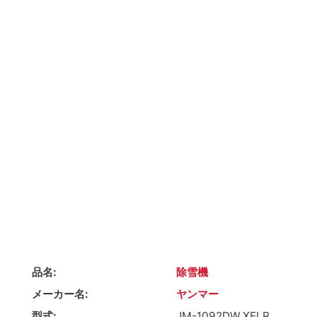
品名
除雪機
メーカー名
ヤンマー
型式
JM-1092DW,XELR