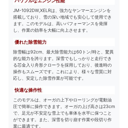
パワフルなエンジン性能
JM-1092DW,XELRは、強力なヤンマーエンジンを
搭載しており、雪の深い地域でも安心して使用でき
ます。このモデルは、高いパフォーマンスを発揮
し、作業の効率を大幅に向上させます。
優れた除雪能力
除雪幅は92cm、最大除雪能力は60トン/時と、驚異
的な能力を誇ります。深雪でもしっかりと走行でき
る芯金入り舟形クローラを採用しており、後進時の
操作もスムーズです。これにより、様々な雪質に対
応し、安定した除雪作業が可能です。
快適な操作性
このモデルは、オーガの上下やローリングが電動油
圧で簡単に操作できます。オーガの上げ高さは23cm
で、足元が不安定な雪上でも車体を水平に保つこと
ができます。また、深雪を切り崩す作業や段切り作
業に最適です。