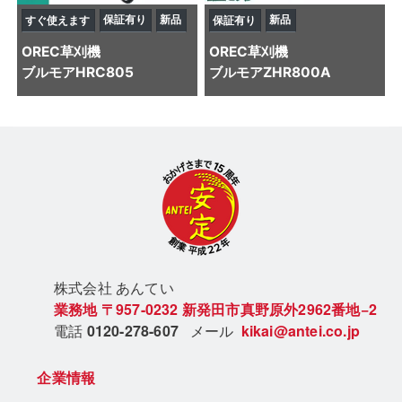
保証有り
新品
新品
すぐ使えます
保証有り
OREC
草刈機
OREC
草刈機
ブルモアHRC805
ブルモアZHR800A
株式会社 あん
てい
業務地
〒957-0232
新発田市真野原外2962番地−2
電話
0120-278-607
メール
kikai@antei.co.jp
企業情報