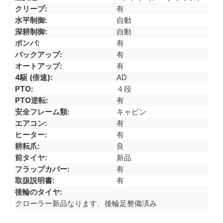
クリープ
有
水平制御
自動
深耕制御
自動
ポンパ
有
バックアップ
有
オートアップ
有
4駆 (倍速)
AD
PTO
４段
PTO逆転
有
安全フレーム類
キャビン
エアコン
有
ヒーター
有
耕耘爪
良
前タイヤ
新品
フラップカバー
有
取扱説明書
有
後輪のタイヤ
クローラー新品なります、後輪足整備済み