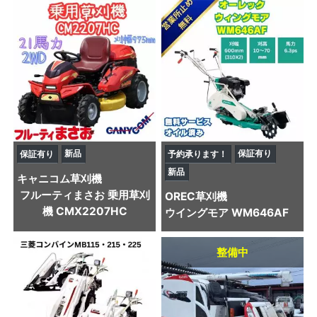
新品
保証有り
保証有り
予約承ります！
新品
キャニコム
草刈機
フルーティまさお 乗用草刈
OREC
草刈機
機 CMX2207HC
ウイングモア WM646AF
整備中