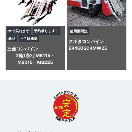
予約承ります！
すぐ乗れます
使用期間短
新品
～７日発送
クボタ
コンバイン
ER460SD4MW2E
三菱
コンバイン
2輪1条刈 MB115・
MB215・MB225