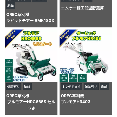
新品
エムケー精工
低温貯蔵庫
OREC
草刈機
ラビットモアー RMK180X
新品
保証有り
新品
保証有り
すぐ使えます
OREC
草刈機
OREC
草刈機
ブルモアーHRC665S セル
ブルモアHR403
つき