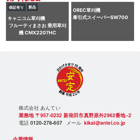
新品
保証有り
OREC
草刈機
牽引式スイーパーSW700
キャニコム
草刈機
フルーティまさお 乗用草刈
機 CMX2207HC
株式会社 あん
てい
業務地
〒957-0232
新発田市真野原外2962番地−2
電話
0120-278-607
メール
kikai@antei.co.jp
企業情報