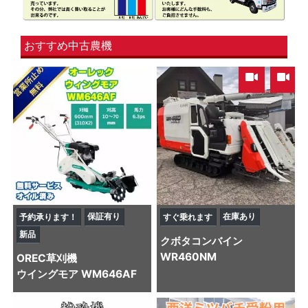
おすすめ中古農機
,
保証有り
在庫あり
予約承ります！
すぐ乗れます
新品
クボタ
コンバイン
WR460NM
OREC
草刈機
ウイングモア WM646AF