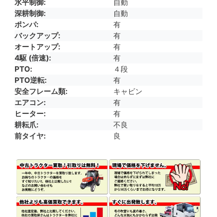
水平制御
自動
深耕制御
自動
ポンパ
有
バックアップ
有
オートアップ
有
4駆 (倍速)
有
PTO
４段
PTO逆転
有
安全フレーム類
キャビン
エアコン
有
ヒーター
有
耕耘爪
不良
前タイヤ
良