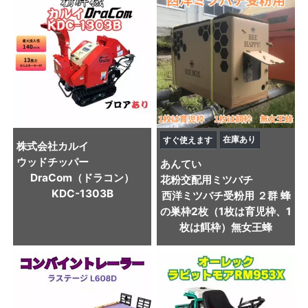
在庫あり
すぐ使えます
株式会社カルイ
ウッドチッパー
あんてい
DraCom（ドラコン）
花粉交配用ミツバチ
KDC-1303B
西洋ミツバチ受粉用 ２群 蜂
の巣枠2枚（1枚は育児枠、1
枚は餌枠）無女王蜂