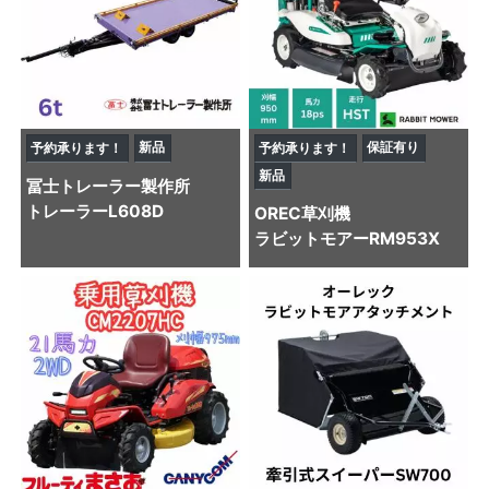
新品
保証有り
予約承ります！
予約承ります！
新品
冨士トレーラー製作所
トレーラー
L608D
OREC
草刈機
ラビットモアーRM953X