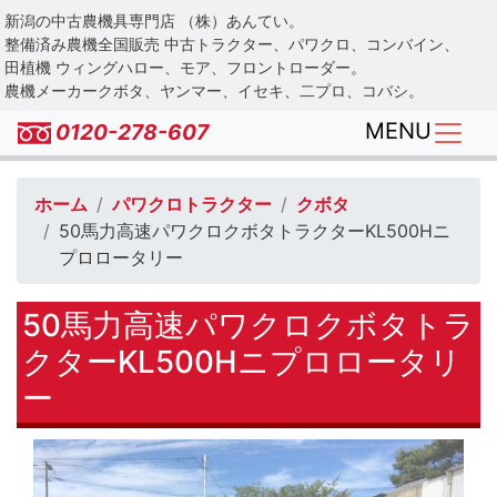
Skip
新潟の中古農機具専門店 （株）あんてい。
to
整備済み農機全国販売 中古トラクター、パワクロ、コンバイン、
main
田植機 ウィングハロー、モア、フロントローダー。
農機メーカークボタ、ヤンマー、イセキ、二プロ、コバシ。
content
MENU
0120-278-607
ホーム
パワクロトラクター
クボタ
50馬力高速パワクロクボタトラクターKL500Hニ
プロロータリー
50馬力高速パワクロクボタトラ
クターKL500Hニプロロータリ
ー