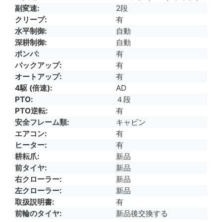
副変速
2段
クリープ
有
水平制御
自動
深耕制御
自動
ポンパ
有
バックアップ
有
オートアップ
有
4駆 (倍速)
AD
PTO
４段
PTO逆転
有
安全フレーム類
キャビン
エアコン
有
ヒーター
有
耕耘爪
新品
前タイヤ
新品
右クローラー
新品
左クローラー
新品
取扱説明書
有
前輪のタイヤ
新品後交換する