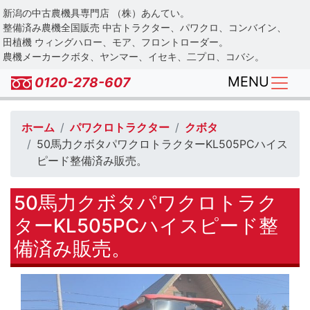
Skip
新潟の中古農機具専門店 （株）あんてい。
to
整備済み農機全国販売 中古トラクター、パワクロ、コンバイン、
main
田植機 ウィングハロー、モア、フロントローダー。
農機メーカークボタ、ヤンマー、イセキ、二プロ、コバシ。
content
MENU
0120-278-607
ホーム
パワクロトラクター
クボタ
50馬力クボタパワクロトラクターKL505PCハイス
ピード整備済み販売。
50馬力クボタパワクロトラク
ターKL505PCハイスピード整
備済み販売。