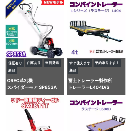
在庫あり
当日発送
予約承ります！
保証有り
すぐ使えます
新品
新品
OREC
草刈機
冨士トレーラー製作所
スパイダーモア SP853A
トレーラー
L404D/S