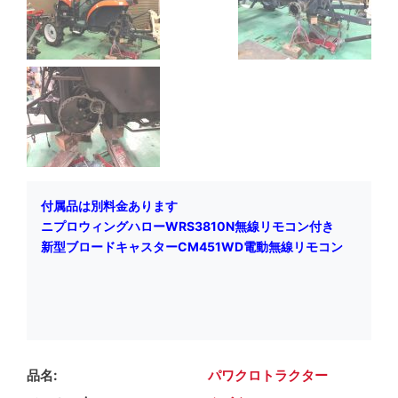
別料金
付属品は
あります
ニプロウィングハロー
WRS3810N
無線リモコン付き
新型ブロードキャスター
CM451WD
電動無線リモコン
品名
パワクロトラクター