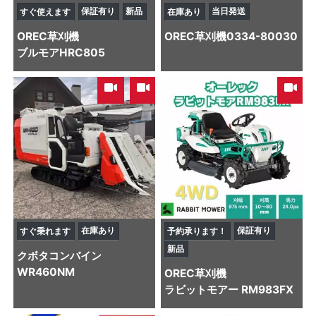
保証有り
新品
当日発送
すぐ使えます
在庫あり
OREC
草刈機
OREC
草刈機
0334-80030
ブルモアHRC805
,
在庫あり
保証有り
すぐ乗れます
予約承ります！
新品
クボタ
コンバイン
WR460NM
OREC
草刈機
ラビットモアー RM983FX