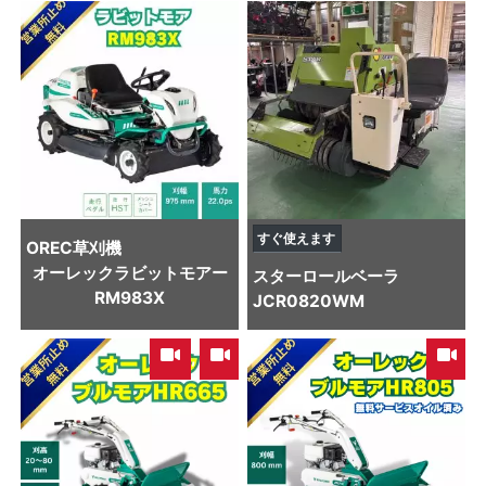
すぐ使えます
OREC
草刈機
オーレックラビットモアー
スター
ロールベーラ
RM983X
JCR0820WM
,