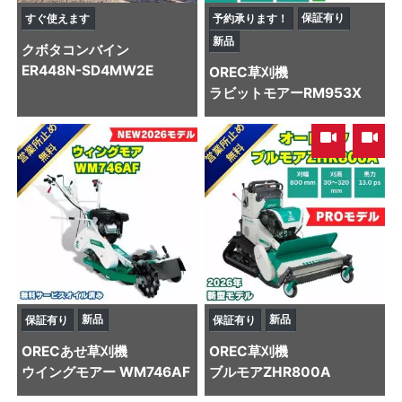
保証有り
すぐ使えます
予約承ります！
新品
クボタ
コンバイン
ER448N-SD4MW2E
OREC
草刈機
ラビットモアーRM953X
,
新品
新品
保証有り
保証有り
OREC
あせ草刈機
OREC
草刈機
ウイングモアー WM746AF
ブルモアZHR800A