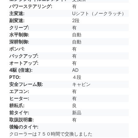
パワーステアリング
有
主変速
Uシフト（ノークラッチ）
副変速
2段
クリープ
有
水平制御
自動
深耕制御
自動
ポンパ
有
バックアップ
有
オートアップ
有
4駆 (倍速)
AD
PTO
４段
安全フレーム類
キャビン
エアコン
有
ヒーター
有
耕耘爪
良
前タイヤ
新品
取扱説明書
有
後輪のタイヤ
クローラーは７５０時間で交換しました