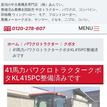
Skip
新潟の中古農機具専門店 （株）あんてい。
to
整備済み農機全国販売 中古トラクター、パワクロ、コンバイン、
main
田植機 ウィングハロー、モア、フロントローダー。
農機メーカークボタ、ヤンマー、イセキ、二プロ、コバシ。
content
MENU
0120-278-607
ホーム
パワクロトラクター
クボタ
41馬力パワクロトラクタークボタKL415PC整備済
みです
41馬力パワクロトラクタークボ
タKL415PC整備済みです