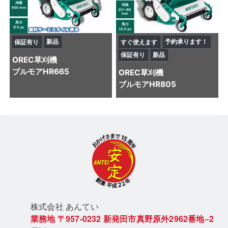
新品
予約承ります！
保証有り
すぐ使えます
保証有り
新品
OREC
草刈機
ブルモアHR665
OREC
草刈機
ブルモアHR805
株式会社 あん
てい
業務地
〒957-0232
新発田市真野原外2962番地−2