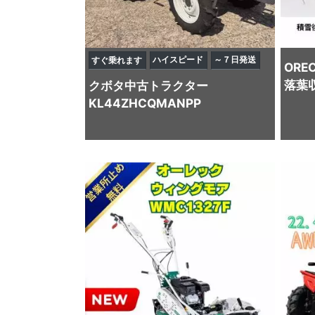
ハイスピード
～７日発送
すぐ乗れます
ORE
落葉
クボタ
中古トラクター
KL44ZHCQMANPP