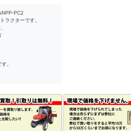
PP-PC2
クロトラクターです。
は、
古
です。