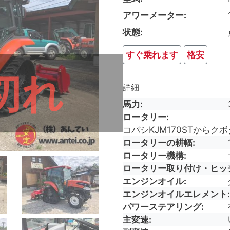
アワーメーター
状態
すぐ乗れます
格安
切れ
詳細
馬力
ロータリー
コバシKJM170STから
ロータリーの耕幅
ロータリー機構
ロータリー取り付け・ヒッ
エンジンオイル
エンジンオイルエレメント
パワーステアリング
主変速