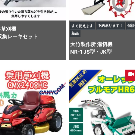
予約承ります！
保証
すぐ使えます
C
草刈機
新品
収集レーキセット
大竹製作所
溝切機
NR-1 JS型・JK型