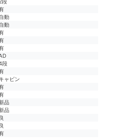
2段
有
自動
自動
有
有
有
AD
4段
有
キャビン
有
有
新品
新品
良
良
有