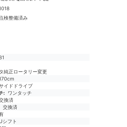
1018
点検整備済み
31
クボタ純正ロータリー変更
170cm
サイドドライブ
チ
ワンタッチ
交換済
交換済
有
Uシフト