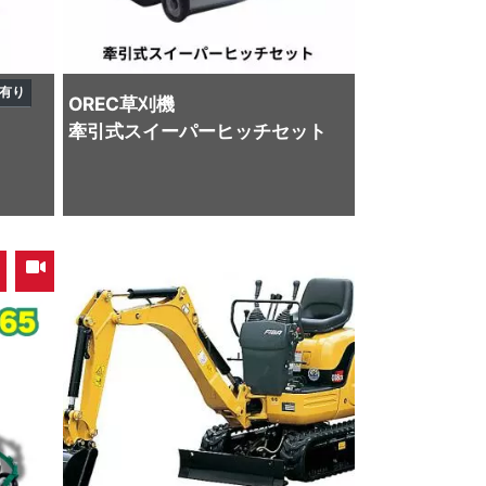
有り
OREC
草刈機
牽引式スイーパーヒッチセット
,