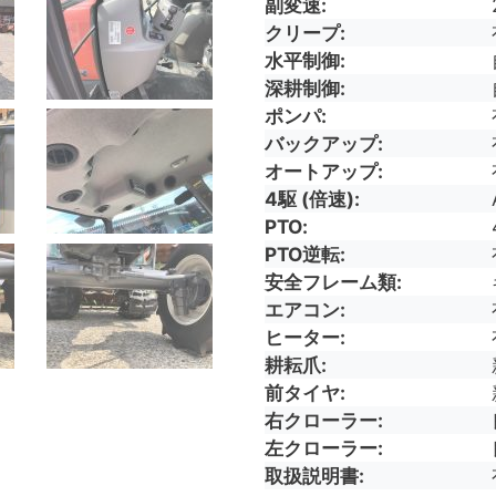
副変速
クリープ
水平制御
深耕制御
ポンパ
バックアップ
オートアップ
4駆 (倍速)
PTO
PTO逆転
安全フレーム類
エアコン
ヒーター
耕耘爪
前タイヤ
右クローラー
左クローラー
取扱説明書