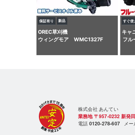
新品
保証有り
すぐ使
OREC
草刈機
キャ
ウィングモア WMC1327F
フル
株式会社 あん
てい
業務地
〒957-0232
新発田
電話
0120-278-607
メ