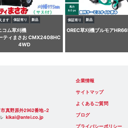
保証有り
新品
新品
えます
保証有り
ニコム
草刈機
OREC
草刈機
ブルモアHR66
ーティまさお CMX2408HC
4WD
企業情報
サイトマップ
よくあるご質問
市真野原外2962番地−2
ブログ
ール
kikai@antei.co.jp
プライバシーポリシー