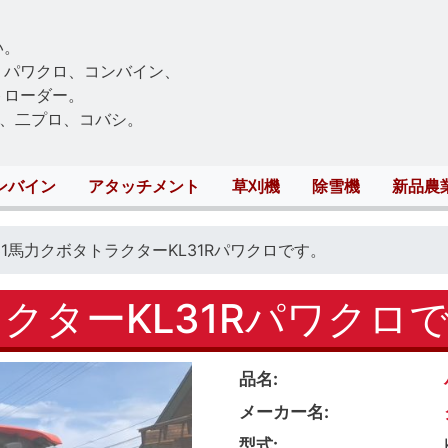
Skip
to
い。
main
、パワクロ、コンバイン、
content
トローダー。
、二プロ、コバシ。
ンバイン
アタッチメント
草刈機
除雪機
新品農
31馬力クボタトラクターKL31Rパワクロです。
クターKL31Rパワクロ
品名
メーカー名
型式