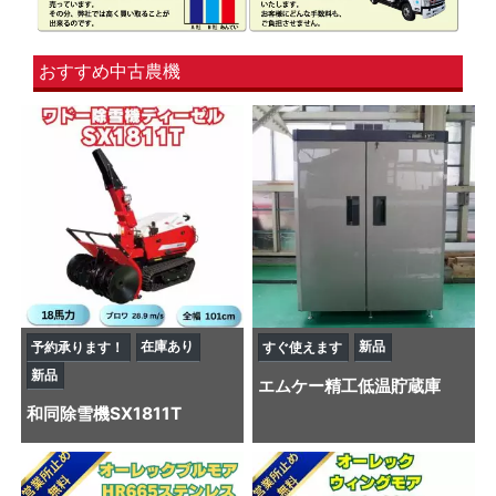
おすすめ中古農機
在庫あり
新品
予約承ります！
すぐ使えます
新品
エムケー精工
低温貯蔵庫
和同
除雪機
SX1811T