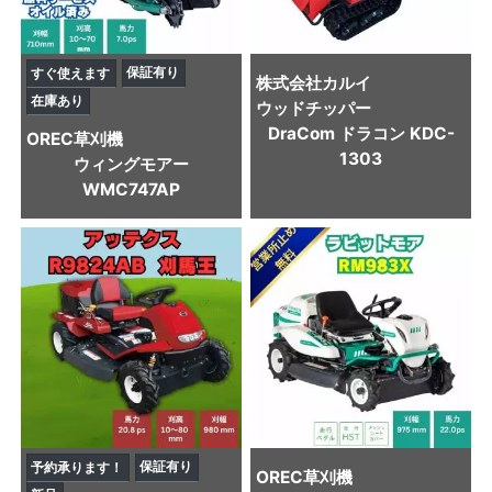
保証有り
すぐ使えます
株式会社カルイ
在庫あり
ウッドチッパー
DraCom ドラコン KDC-
OREC
草刈機
1303
ウィングモアー
WMC747AP
保証有り
予約承ります！
OREC
草刈機