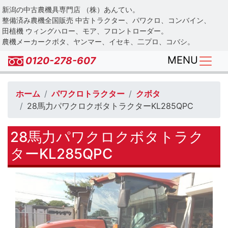
Skip
新潟の中古農機具専門店 （株）あんてい。
to
整備済み農機全国販売 中古トラクター、パワクロ、コンバイン、
main
田植機 ウィングハロー、モア、フロントローダー。
農機メーカークボタ、ヤンマー、イセキ、二プロ、コバシ。
content
MENU
0120-278-607
ホーム
パワクロトラクター
クボタ
28馬力パワクロクボタトラクターKL285QPC
28馬力パワクロクボタトラク
ターKL285QPC