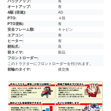
バックアップ
有
オートアップ
有
4駆 (倍速)
AD
PTO
４段
PTO逆転
有
安全フレーム類
キャビン
エアコン
有
ヒーター
有
耕耘爪
良
前タイヤ
新品
フロントローダー
このトラクターにフロントローダーを付けれます。
前輪のタイヤ
後交換