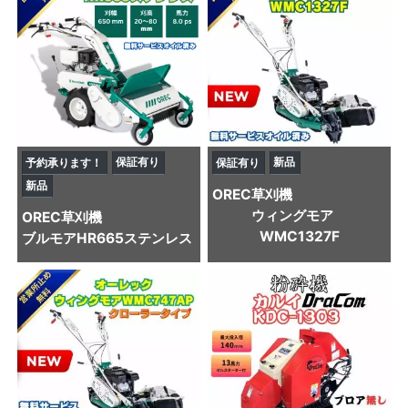
保証有り
新品
予約承ります！
保証有り
新品
OREC
草刈機
ウィングモア
OREC
草刈機
WMC1327F
ブルモアHR665ステンレス