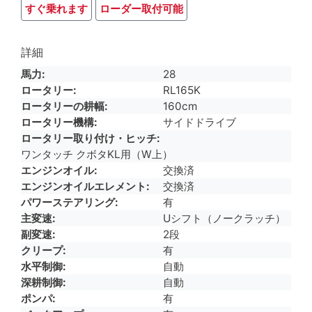
すぐ乗れます
ローダー取付可能
詳細
馬力
28
ロータリー
RL165K
ロータリーの耕幅
160cm
ロータリー機構
サイドドライブ
ロータリー取り付け・ヒッチ
ワンタッチ クボタKL用（W上）
エンジンオイル
交換済
エンジンオイルエレメント
交換済
パワーステアリング
有
主変速
Uシフト（ノークラッチ）
副変速
2段
クリープ
有
水平制御
自動
深耕制御
自動
ポンパ
有