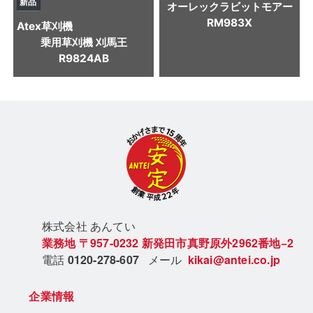
新品
オーレックラビットモアー
RM983X
Atex
草刈機
乗用草刈機 刈馬王
R9824AB
株式会社 あん
てい
業務地
〒957-0232
新発田市真野原外2962番地−2
電話
0120-278-607
メール
kikai@antei.co.jp
企業情報