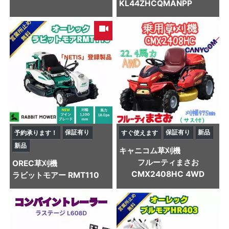
KL44ZHCQMANPP
保証有り
保証有り
新品
予約承ります！
すぐ使えます
新品
キャニコム
草刈機
フルーティまさお
OREC
草刈機
CMX2408HC 4WD
ラビットモアー RMT110