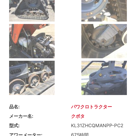
品名
パワクロトラクター
メーカー名
クボタ
型式
KL31ZHCQMANPP-PC2
アワーメーター
675時間