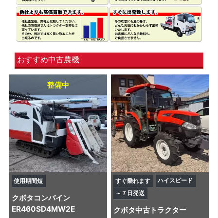
おすすめ中古農機
整備中
ハイスピード
使用期間短
すぐ乗れます
～７日発送
クボタ
コンバイン
ER460SD4MW2E
クボタ
中古トラクター