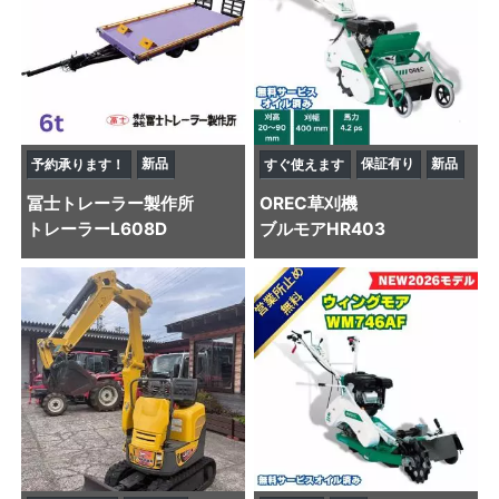
新品
保証有り
新品
予約承ります！
すぐ使えます
冨士トレーラー製作所
OREC
草刈機
トレーラー
L608D
ブルモアHR403