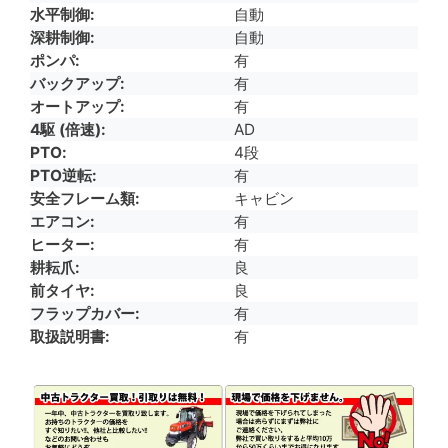
水平制御
自動
深耕制御
自動
ポンパ
有
バックアップ
有
オートアップ
有
4駆 (倍速)
AD
PTO
4段
PTO逆転
有
安全フレーム類
キャビン
エアコン
有
ヒーター
有
耕耘爪
良
前タイヤ
良
フラップカバー
有
取扱説明書
有