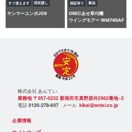
現状渡し
新品
すぐ使えます
保証有り
ヤンマー
ユンボ
J09
OREC
あせ草刈機
ウイングモアー WM746AF
株式会社 あん
てい
業務地
〒957-0232
新発田市真野原外2962番地−2
電話
0120-278-607
メール
kikai@antei.co.jp
企業情報