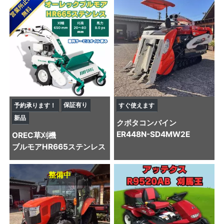
保証有り
予約承ります！
すぐ使えます
新品
クボタ
コンバイン
ER448N-SD4MW2E
OREC
草刈機
ブルモアHR665ステンレス
整備中