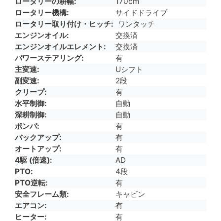
ロータリーの耕幅
170cm
ロータリー機構
サイドドライブ
ロータリー取り付け・ヒッチ
ワンタッチ
エンジンオイル
交換済
エンジンオイルエレメント
交換済
パワーステアリング
有
主変速
Uシフト
副変速
2段
クリープ
有
水平制御
自動
深耕制御
自動
ポンパ
有
バックアップ
有
オートアップ
有
4駆 (倍速)
AD
PTO
4段
PTO逆転
有
安全フレーム類
キャビン
エアコン
有
ヒーター
有