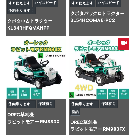
ハイスピード
ハイスピード
すぐ使えます
すぐ使えます
予約承ります！
クボタ
パワクロトラクター
SL54HCQMAE-PC2
クボタ
中古トラクター
KL34RHFQMANPP
保証有り
保証有り
予約承ります！
予約承ります！
新品
OREC
草刈機
ラビットモアー RM883X
OREC
草刈機
ラビットモアー RM983FX