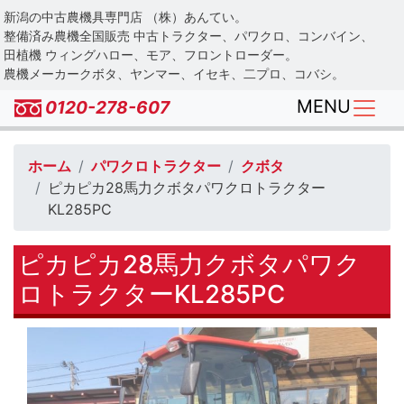
Skip
新潟の中古農機具専門店 （株）あんてい。
to
整備済み農機全国販売 中古トラクター、パワクロ、コンバイン、
main
田植機 ウィングハロー、モア、フロントローダー。
農機メーカークボタ、ヤンマー、イセキ、二プロ、コバシ。
content
MENU
0120-278-607
ホーム
パワクロトラクター
クボタ
ピカピカ28馬力クボタパワクロトラクター
KL285PC
ピカピカ28馬力クボタパワク
ロトラクターKL285PC