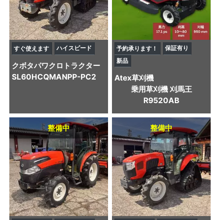
ハイスピード
保証有り
すぐ使えます
予約承ります！
新品
クボタ
パワクロトラクター
SL60HCQMANPP-PC2
Atex
草刈機
乗用草刈機 刈馬王
R9520AB
整備中
整備中