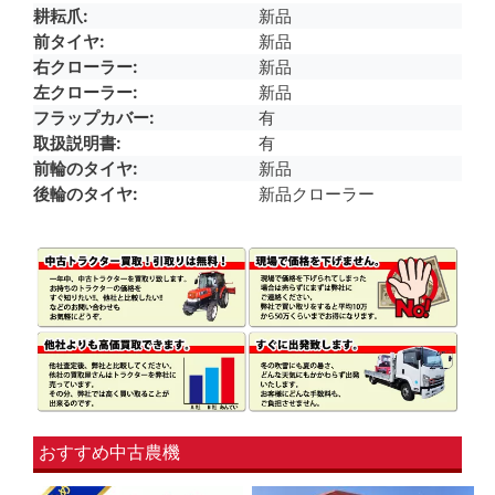
耕耘爪
新品
前タイヤ
新品
右クローラー
新品
左クローラー
新品
フラップカバー
有
取扱説明書
有
前輪のタイヤ
新品
後輪のタイヤ
新品クローラー
おすすめ中古農機