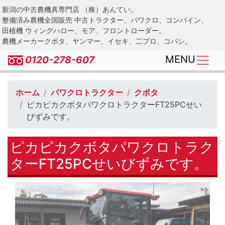
Skip
新潟の中古農機具専門店 （株）あんてい。
to
整備済み農機全国販売 中古トラクター、パワクロ、コンバイン、
main
田植機 ウィングハロー、モア、フロントローダー。
農機メーカークボタ、ヤンマー、イセキ、二プロ、コバシ。
content
MENU
0120-278-607
ホーム
パワクロトラクター
クボタ
ピカピカクボタパワクロトラクターFT25PCせい
びずみです。
ピカピカクボタパワクロトラク
ターFT25PCせいびずみです。