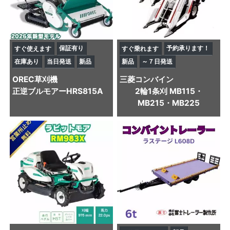
保証有り
予約承ります！
すぐ使えます
すぐ乗れます
在庫あり
当日発送
新品
新品
～７日発送
OREC
草刈機
三菱
コンバイン
正逆ブルモアーHRS815A
2輪1条刈 MB115・
MB215・MB225