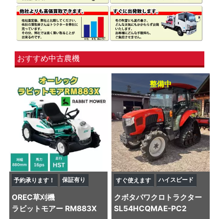
おすすめ中古農機
整備中
保証有り
ハイスピード
予約承ります！
すぐ使えます
OREC
草刈機
クボタ
パワクロトラクター
ラビットモアー RM883X
SL54HCQMAE-PC2