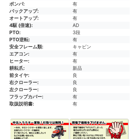
ポンパ
有
バックアップ
有
オートアップ
有
4駆 (倍速)
AD
PTO
3段
PTO逆転
有
安全フレーム類
キャビン
エアコン
有
ヒーター
有
耕耘爪
新品
前タイヤ
良
右クローラー
良
左クローラー
良
フラップカバー
有
取扱説明書
有