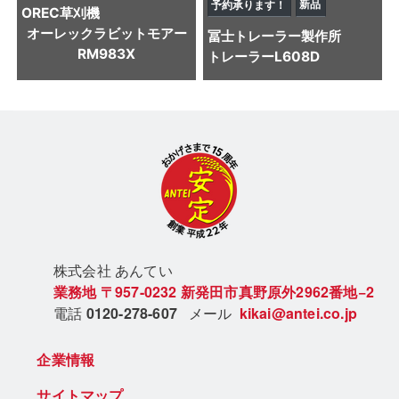
新品
予約承ります！
OREC
草刈機
オーレックラビットモアー
冨士トレーラー製作所
RM983X
トレーラー
L608D
株式会社 あん
てい
業務地
〒957-0232
新発田市真野原外2962番地−2
電話
0120-278-607
メール
kikai@antei.co.jp
企業情報
サイトマップ