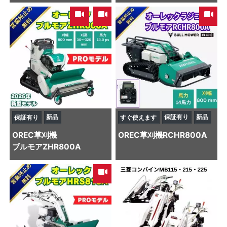
,
新品
保証有り
新品
保証有り
すぐ使えます
OREC
草刈機
OREC
草刈機
RCHR800A
ブルモアZHR800A